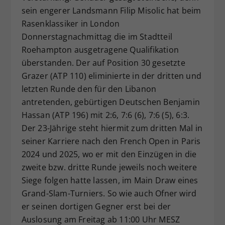
sein engerer Landsmann Filip Misolic hat beim
Dieser Wert speichert Ihre Consent-
Einstellungen. Unter anderem eine
Rasenklassiker in London
zufällig generierte ID, für die
Donnerstagnachmittag die im Stadtteil
Zweck
historische Speicherung Ihrer
Roehampton ausgetragene Qualifikation
vorgenommen Einstellungen, falls der
überstanden. Der auf Position 30 gesetzte
Webseiten-Betreiber dies eingestellt
Grazer (ATP 110) eliminierte in der dritten und
hat.
letzten Runde den für den Libanon
antretenden, gebürtigen Deutschen Benjamin
Hassan (ATP 196) mit 2:6, 7:6 (6), 7:6 (5), 6:3.
Der 23-Jährige steht hiermit zum dritten Mal in
seiner Karriere nach den French Open in Paris
2024 und 2025, wo er mit den Einzügen in die
zweite bzw. dritte Runde jeweils noch weitere
Siege folgen hatte lassen, im Main Draw eines
Grand-Slam-Turniers. So wie auch Ofner wird
er seinen dortigen Gegner erst bei der
Auslosung am Freitag ab 11:00 Uhr MESZ