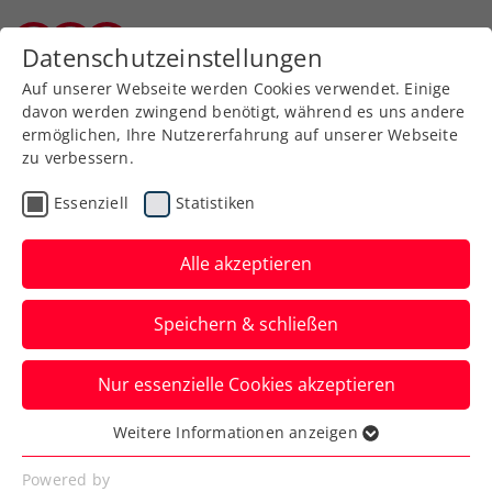
Zurück zur Newsübersicht
Datenschutzeinstellungen
Burgenländischer Tennisverband
Auf unserer Webseite werden Cookies verwendet. Einige
davon werden zwingend benötigt, während es uns andere
ermöglichen, Ihre Nutzererfahrung auf unserer Webseite
zu verbessern.
ATP
Turniere
Essenziell
Statistiken
Wimbledon: Misolic folgt
Ofner mit Nervenstärke
Alle akzeptieren
ins Hauptfeld
Speichern & schließen
Österreichs amtierender Staatsmeister
Nur essenzielle Cookies akzeptieren
gewinnt sein letztes Match in der
Qualifikation nach klarem Rückstand.
Weitere Informationen anzeigen
Essenziell
Verfasst von: Manuel Wachta, 26.06.2025
Essenzielle Cookies werden für grundlegende
Powered by