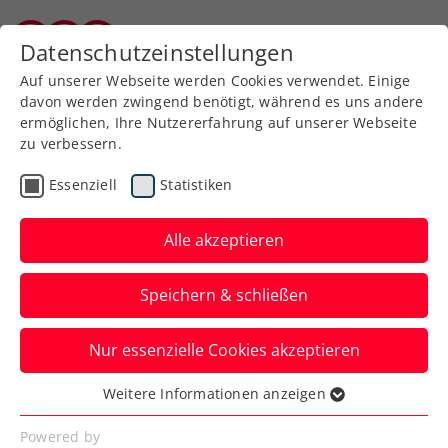
Zurück zur Newsübersicht
Datenschutzeinstellungen
Burgenländischer Tennisverband
Auf unserer Webseite werden Cookies verwendet. Einige
davon werden zwingend benötigt, während es uns andere
ermöglichen, Ihre Nutzererfahrung auf unserer Webseite
zu verbessern.
Turniere
ATP
Essenziell
Statistiken
Wimbledon: Ofner
kassiert unglückliche
Alle akzeptieren
Erstrundenniederlage
Speichern & schließen
Österreichs Nummer eins trennt beim
Nur essenzielle Cookies akzeptieren
Grand-Slam-Turnier in London nur ein
Punkt vom Auftakterfolg.
Weitere Informationen anzeigen
Essenziell
Verfasst von: Manuel Wachta, 01.07.2024
Essenzielle Cookies werden für grundlegende
Powered by