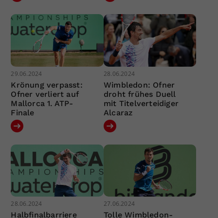
29.06.2024
28.06.2024
Krönung verpasst:
Wimbledon: Ofner
Ofner verliert auf
droht frühes Duell
Mallorca 1. ATP-
mit Titelverteidiger
Finale
Alcaraz
28.06.2024
27.06.2024
Halbfinalbarriere
Tolle Wimbledon-