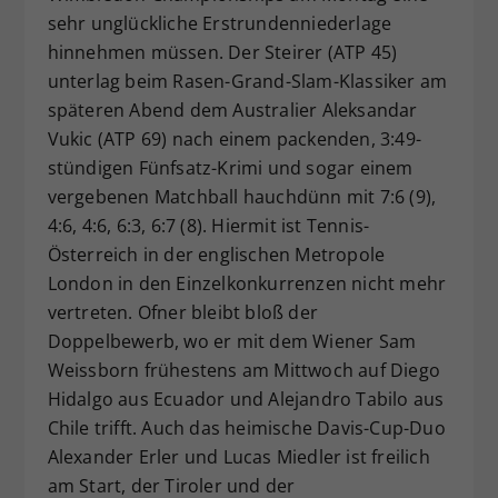
sehr unglückliche Erstrundenniederlage
Dieser Wert speichert Ihre Consent-
hinnehmen müssen. Der Steirer (ATP 45)
Einstellungen. Unter anderem eine
zufällig generierte ID, für die
unterlag beim Rasen-Grand-Slam-Klassiker am
Zweck
historische Speicherung Ihrer
späteren Abend dem Australier Aleksandar
vorgenommen Einstellungen, falls der
Vukic (ATP 69) nach einem packenden, 3:49-
Webseiten-Betreiber dies eingestellt
stündigen Fünfsatz-Krimi und sogar einem
hat.
vergebenen Matchball hauchdünn mit 7:6 (9),
4:6, 4:6, 6:3, 6:7 (8). Hiermit ist Tennis-
Österreich in der englischen Metropole
London in den Einzelkonkurrenzen nicht mehr
vertreten. Ofner bleibt bloß der
Doppelbewerb, wo er mit dem Wiener Sam
Weissborn frühestens am Mittwoch auf Diego
Hidalgo aus Ecuador und Alejandro Tabilo aus
Chile trifft. Auch das heimische Davis-Cup-Duo
Alexander Erler und Lucas Miedler ist freilich
am Start, der Tiroler und der