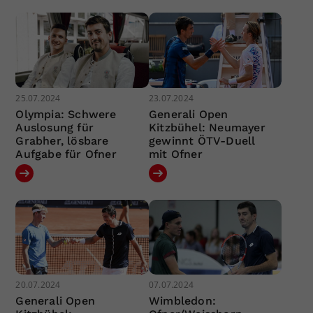
25.07.2024
23.07.2024
Olympia: Schwere
Generali Open
Auslosung für
Kitzbühel: Neumayer
Grabher, lösbare
gewinnt ÖTV-Duell
Aufgabe für Ofner
mit Ofner
20.07.2024
07.07.2024
Generali Open
Wimbledon: