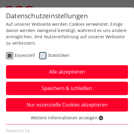
Zurück zur Newsübersicht
Datenschutzeinstellungen
Burgenländischer Tennisverband
Auf unserer Webseite werden Cookies verwendet. Einige
davon werden zwingend benötigt, während es uns andere
ermöglichen, Ihre Nutzererfahrung auf unserer Webseite
zu verbessern.
ATP
Essenziell
Statistiken
Die Reha kann beginnen:
Ofner erfolgreich an der
Alle akzeptieren
Ferse operiert
Speichern & schließen
Österreichs aktuelle Nummer eins kann
Nur essenzielle Cookies akzeptieren
sich immerhin auf Krücken schon wieder
fortbewegen.
Weitere Informationen anzeigen
Essenziell
Verfasst von: Manuel Wachta, 19.09.2024
Essenzielle Cookies werden für grundlegende
Powered by