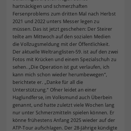
hartnäckigen und schmerzhaften
Dieser Wert speichert Ihre Consent-
Einstellungen. Unter anderem eine
Fersenproblems zum dritten Mal nach Herbst
zufällig generierte ID, für die
2021 und 2022 unters Messer legen zu
Zweck
historische Speicherung Ihrer
müssen. Das ist jetzt geschehen: Der Steirer
vorgenommen Einstellungen, falls der
teilte am Mittwoch auf den sozialen Medien
Webseiten-Betreiber dies eingestellt
die Vollzugsmeldung mit der Öffentlichkeit.
hat.
Der aktuelle Weltranglisten-59. ist auf den zwei
Fotos mit Krücken und einem Spezialschuh zu
sehen. „Die Operation ist gut verlaufen, ich
kann mich schon wieder herumbewegen“,
berichtete er. „Danke für all die
Unterstützung.“ Ofner leidet an einer
Haglundferse, im Volksmund auch Überbein
genannt, und hatte zuletzt viele Wochen lang
nur unter Schmerzmitteln spielen können. Er
könne frühestens Anfang 2025 wieder auf der
ATP-Tour aufschlagen. Der 28-Jährige kündigte