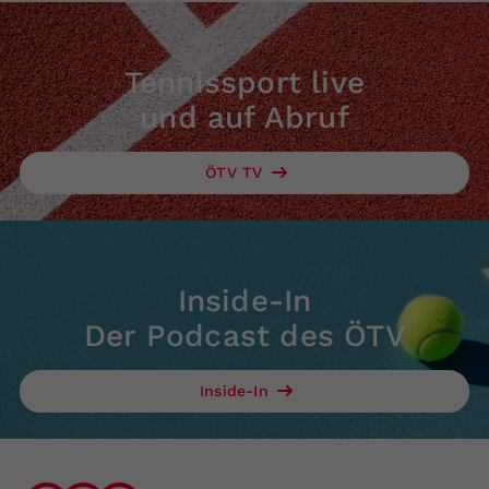
Tennissport live
und auf Abruf
ÖTV TV
Inside-In
Der Podcast des ÖTV
Inside-In