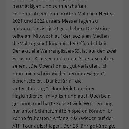
hartnäckigen und schmerzhaften
Dieser Wert speichert Ihre Consent-
Einstellungen. Unter anderem eine
Fersenproblems zum dritten Mal nach Herbst
zufällig generierte ID, für die
2021 und 2022 unters Messer legen zu
Zweck
historische Speicherung Ihrer
müssen. Das ist jetzt geschehen: Der Steirer
vorgenommen Einstellungen, falls der
teilte am Mittwoch auf den sozialen Medien
Webseiten-Betreiber dies eingestellt
die Vollzugsmeldung mit der Öffentlichkeit.
hat.
Der aktuelle Weltranglisten-59. ist auf den zwei
Fotos mit Krücken und einem Spezialschuh zu
sehen. „Die Operation ist gut verlaufen, ich
kann mich schon wieder herumbewegen“,
berichtete er. „Danke für all die
Unterstützung.“ Ofner leidet an einer
Haglundferse, im Volksmund auch Überbein
genannt, und hatte zuletzt viele Wochen lang
nur unter Schmerzmitteln spielen können. Er
könne frühestens Anfang 2025 wieder auf der
ATP-Tour aufschlagen. Der 28-Jährige kündigte