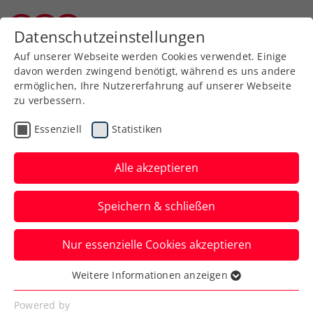
Zurück zur Newsübersicht
Datenschutzeinstellungen
Burgenländischer Tennisverband
Auf unserer Webseite werden Cookies verwendet. Einige
davon werden zwingend benötigt, während es uns andere
ermöglichen, Ihre Nutzererfahrung auf unserer Webseite
zu verbessern.
ATP
Essenziell
Statistiken
Die Reha kann beginnen:
Ofner erfolgreich an der
Alle akzeptieren
Ferse operiert
Speichern & schließen
Österreichs aktuelle Nummer eins kann
Nur essenzielle Cookies akzeptieren
sich immerhin auf Krücken schon wieder
fortbewegen.
Weitere Informationen anzeigen
Essenziell
Verfasst von: Manuel Wachta, 19.09.2024
Essenzielle Cookies werden für grundlegende
Powered by