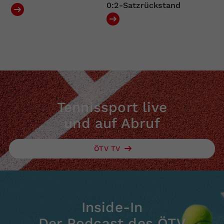
0:2-Satzrückstand
Tennissport live
und auf Abruf
ÖTV TV
Inside-In
Der Podcast des ÖTV