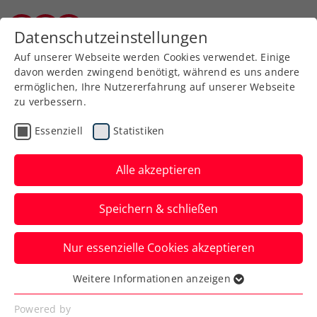
Zurück zur Newsübersicht
Datenschutzeinstellungen
Burgenländischer Tennisverband
Auf unserer Webseite werden Cookies verwendet. Einige
davon werden zwingend benötigt, während es uns andere
ermöglichen, Ihre Nutzererfahrung auf unserer Webseite
zu verbessern.
ATP
Turniere
Essenziell
Statistiken
ATP Genf: Erfolgslauf von
Ofner erst im Halbfinale
Alle akzeptieren
gestoppt
Speichern & schließen
Auch Lucas Miedler verfehlt in der
Nur essenzielle Cookies akzeptieren
Westschweiz im Doppelbewerb nur knapp
den Finaleinzug.
Weitere Informationen anzeigen
Essenziell
Verfasst von: Manuel Wachta, 23.05.2025
Essenzielle Cookies werden für grundlegende
Powered by