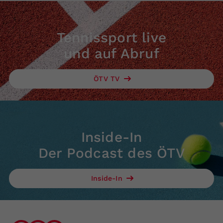
Tennissport live
und auf Abruf
ÖTV TV
Inside-In
Der Podcast des ÖTV
Inside-In