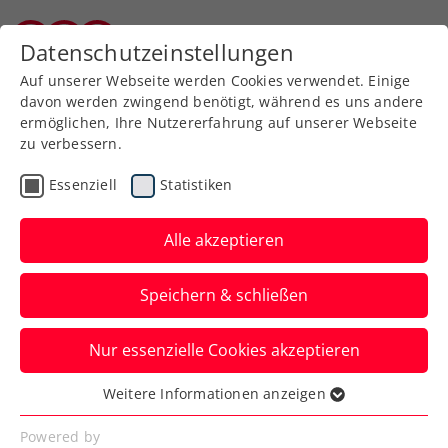
Zurück zur Newsübersicht
Datenschutzeinstellungen
Burgenländischer Tennisverband
Auf unserer Webseite werden Cookies verwendet. Einige
davon werden zwingend benötigt, während es uns andere
ermöglichen, Ihre Nutzererfahrung auf unserer Webseite
zu verbessern.
Turniere
Kids & Jugend
Essenziell
Statistiken
Wimbledon: Tagger feiert
Doppelsieg auf dem
Alle akzeptieren
heiligen Rasen
Speichern & schließen
Die ÖTV-Zukunftsaktie steht mit ihrer
Nur essenzielle Cookies akzeptieren
Doppelpartnerin beim Jugend-Grand-
Slam in London im Achtelfinale.
Weitere Informationen anzeigen
Essenziell
Verfasst von: Manuel Wachta, 10.07.2024
Essenzielle Cookies werden für grundlegende
Powered by