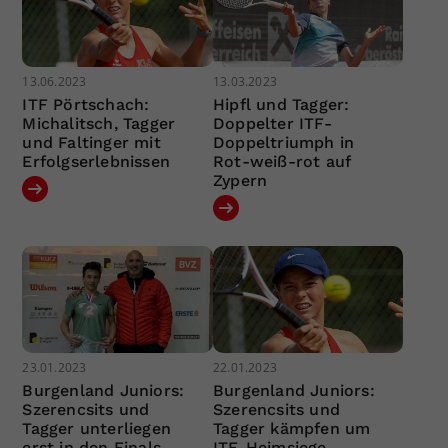
13.06.2023
13.03.2023
ITF Pörtschach:
Hipfl und Tagger:
Michalitsch, Tagger
Doppelter ITF-
und Faltinger mit
Doppeltriumph in
Erfolgserlebnissen
Rot-weiß-rot auf
Zypern
23.01.2023
22.01.2023
Burgenland Juniors:
Burgenland Juniors:
Szerencsits und
Szerencsits und
Tagger unterliegen
Tagger kämpfen um
erst in den Finals
ITF-Heimsiege