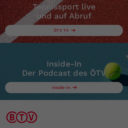
Tennissport live
und auf Abruf
ÖTV TV
Inside-In
Der Podcast des ÖTV
Inside-In