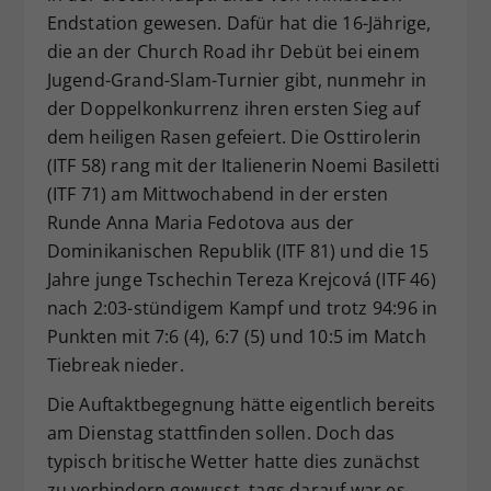
Endstation gewesen. Dafür hat die 16-Jährige,
Dieser Wert speichert Ihre Consent-
Einstellungen. Unter anderem eine
die an der Church Road ihr Debüt bei einem
zufällig generierte ID, für die
Jugend-Grand-Slam-Turnier gibt, nunmehr in
Zweck
historische Speicherung Ihrer
der Doppelkonkurrenz ihren ersten Sieg auf
vorgenommen Einstellungen, falls der
dem heiligen Rasen gefeiert. Die Osttirolerin
Webseiten-Betreiber dies eingestellt
(ITF 58) rang mit der Italienerin Noemi Basiletti
hat.
(ITF 71) am Mittwochabend in der ersten
Runde Anna Maria Fedotova aus der
Dominikanischen Republik (ITF 81) und die 15
Jahre junge Tschechin Tereza Krejcová (ITF 46)
nach 2:03-stündigem Kampf und trotz 94:96 in
Punkten mit 7:6 (4), 6:7 (5) und 10:5 im Match
Tiebreak nieder.
Die Auftaktbegegnung hätte eigentlich bereits
am Dienstag stattfinden sollen. Doch das
typisch britische Wetter hatte dies zunächst
zu verhindern gewusst, tags darauf war es