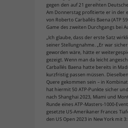
gegen den auf 21 gereihten Deutsch
Am Donnerstag profitierte er in de
von Roberto Carballés Baena (ATP 59)
Game des zweiten Durchgangs bei Au
„Ich glaube, dass der erste Satz wirk
seiner Stellungnahme. „Er war sicher
geworden wäre, hätte er weitergespie
gezeigt. Wenn man da leicht angeschla
Carballés Baena hatte bereits in Mad
kurzfristig passen müssen. Dieselbe
Quere gekommen sein – in Kombinatio
hat hiermit 50 ATP-Punkte sicher un
nach Shanghai 2023, Miami und Mont
Runde eines ATP-Masters-1000-Events
gesetzte US-Amerikaner Frances Tiafo
den US Open 2023 in New York mit 3:6,