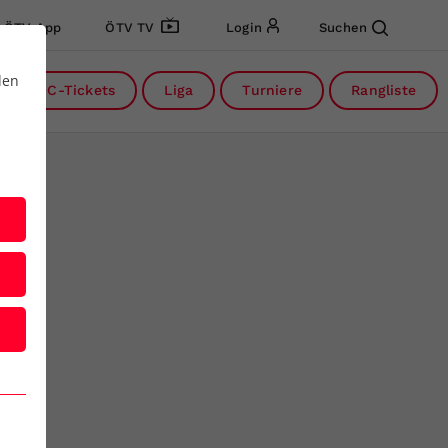
ÖTV App
ÖTV TV
Login
Suchen
den
DC-Tickets
Liga
Turniere
Rangliste