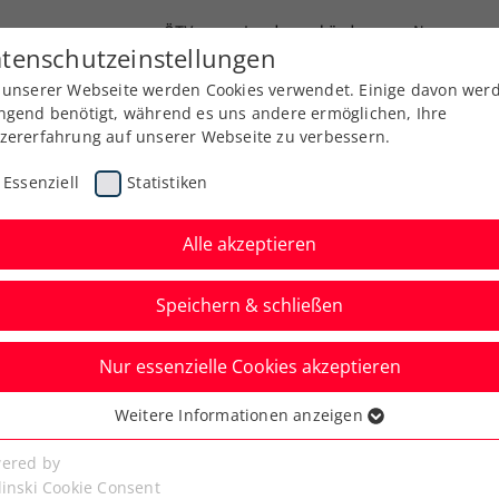
ÖTV
Landesverbände
News
tenschutzeinstellungen
 unserer Webseite werden Cookies verwendet. Einige davon wer
Ausbildung
Services
Über uns
ngend benötigt, während es uns andere ermöglichen, Ihre
zererfahrung auf unserer Webseite zu verbessern.
Essenziell
Statistiken
Alle akzeptieren
Speichern & schließen
Nur essenzielle Cookies akzeptieren
tzverlust: Ofner
Weitere Informationen anzeigen
ssenziell
 bei ATP-Turnier in
senzielle Cookies werden für grundlegende Funktionen der
ered by
bseite benötigt. Dadurch ist gewährleistet, dass die Webseite
linski Cookie Consent