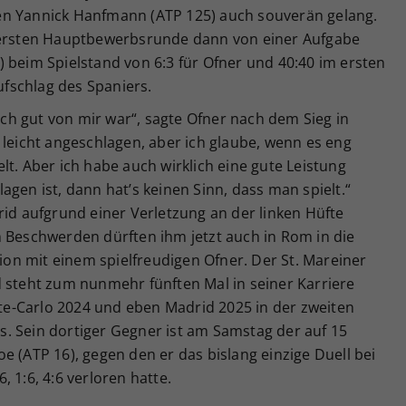
en Yannick Hanfmann (ATP 125) auch souverän gelang.
r ersten Hauptbewerbsrunde dann von einer Aufgabe
 beim Spielstand von 6:3 für Ofner und 40:40 im ersten
fschlag des Spaniers.
lich gut von mir war“, sagte Ofner nach dem Sieg in
 leicht angeschlagen, aber ich glaube, wenn es eng
lt. Aber ich habe auch wirklich eine gute Leistung
gen ist, dann hat’s keinen Sinn, dass man spielt.“
rid aufgrund einer Verletzung an der linken Hüfte
n Beschwerden dürften ihm jetzt auch in Rom in die
n mit einem spielfreudigen Ofner. Der St. Mareiner
d steht zum nunmehr fünften Mal in seiner Karriere
e-Carlo 2024 und eben Madrid 2025 in der zweiten
. Sein dortiger Gegner ist am Samstag der auf 15
e (ATP 16), gegen den er das bislang einzige Duell bei
 1:6, 4:6 verloren hatte.