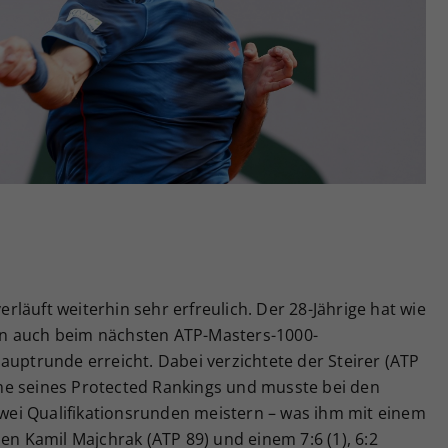
Zweck
generierte ID, für die historische Speicherung
Ihrer vorgenommen Einstellungen, falls der
Webseiten-Betreiber dies eingestellt hat.
läuft weiterhin sehr erfreulich. Der 28-Jährige hat wie
n auch beim nächsten ATP-Masters-1000-
auptrunde erreicht. Dabei verzichtete der Steirer (ATP
me seines Protected Rankings und musste bei den
 zwei Qualifikationsrunden meistern – was ihm mit einem
en Kamil Majchrak (ATP 89) und einem 7:6 (1), 6:2