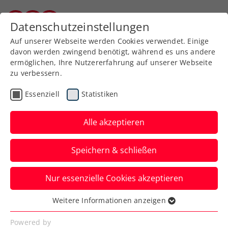
Zurück zur Newsübersicht
Datenschutzeinstellungen
Burgenländischer Tennisverband
Auf unserer Webseite werden Cookies verwendet. Einige
davon werden zwingend benötigt, während es uns andere
ermöglichen, Ihre Nutzererfahrung auf unserer Webseite
zu verbessern.
Turniere
ATP
Essenziell
Statistiken
Wimbledon:
Ofner/Weissborn müssen
Alle akzeptieren
trotz Führung aufgeben
Speichern & schließen
Das ÖTV-Doppel scheidet damit beim
Nur essenzielle Cookies akzeptieren
Grand-Slam-Turnier in London in der
zweiten Runde aus.
Weitere Informationen anzeigen
Essenziell
Verfasst von: Manuel Wachta, 07.07.2024
Essenzielle Cookies werden für grundlegende
Powered by