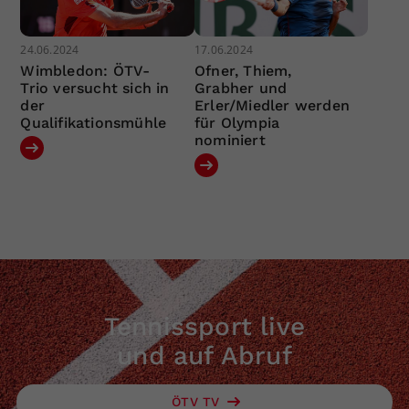
24.06.2024
17.06.2024
Wimbledon: ÖTV-
Ofner, Thiem,
Trio versucht sich in
Grabher und
der
Erler/Miedler werden
Qualifikationsmühle
für Olympia
nominiert
Tennissport live
und auf Abruf
ÖTV TV