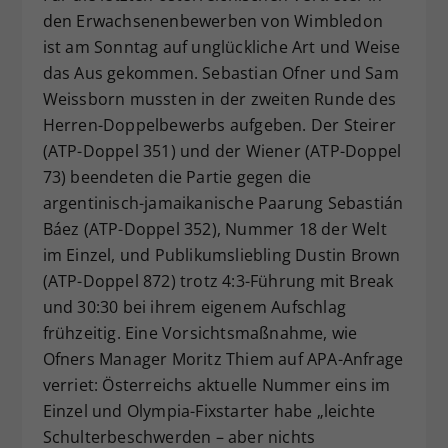
den Erwachsenenbewerben von Wimbledon
Dieser Wert speichert Ihre Consent-
Einstellungen. Unter anderem eine
ist am Sonntag auf unglückliche Art und Weise
zufällig generierte ID, für die
das Aus gekommen. Sebastian Ofner und Sam
Zweck
historische Speicherung Ihrer
Weissborn mussten in der zweiten Runde des
vorgenommen Einstellungen, falls der
Herren-Doppelbewerbs aufgeben. Der Steirer
Webseiten-Betreiber dies eingestellt
(ATP-Doppel 351) und der Wiener (ATP-Doppel
hat.
73) beendeten die Partie gegen die
argentinisch-jamaikanische Paarung Sebastián
Báez (ATP-Doppel 352), Nummer 18 der Welt
im Einzel, und Publikumsliebling Dustin Brown
(ATP-Doppel 872) trotz 4:3-Führung mit Break
und 30:30 bei ihrem eigenem Aufschlag
frühzeitig. Eine Vorsichtsmaßnahme, wie
Ofners Manager Moritz Thiem auf APA-Anfrage
verriet: Österreichs aktuelle Nummer eins im
Einzel und Olympia-Fixstarter habe „leichte
Schulterbeschwerden – aber nichts