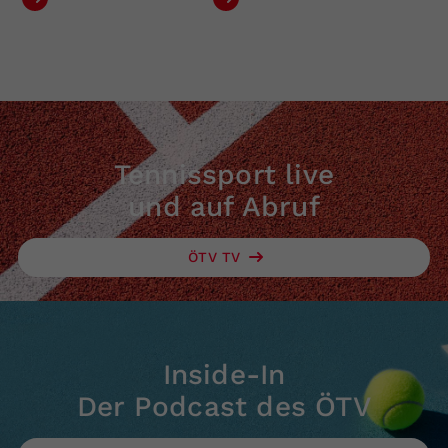
Tennissport live
und auf Abruf
ÖTV TV
Inside-In
Der Podcast des ÖTV