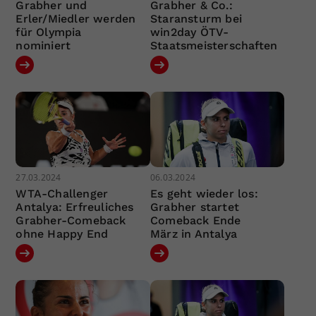
Grabher und
Grabher & Co.:
Erler/Miedler werden
Staransturm bei
für Olympia
win2day ÖTV-
nominiert
Staatsmeisterschaften
27.03.2024
06.03.2024
WTA-Challenger
Es geht wieder los:
Antalya: Erfreuliches
Grabher startet
Grabher-Comeback
Comeback Ende
ohne Happy End
März in Antalya