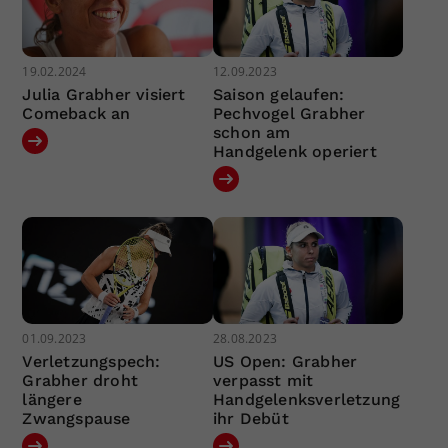
19.02.2024
12.09.2023
Julia Grabher visiert
Saison gelaufen:
Comeback an
Pechvogel Grabher
schon am
Handgelenk operiert
01.09.2023
28.08.2023
Verletzungspech:
US Open: Grabher
Grabher droht
verpasst mit
längere
Handgelenksverletzung
Zwangspause
ihr Debüt