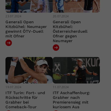
23.07.2024
20.07.2024
Generali Open
Generali Open
Kitzbühel: Neumayer
Kitzbühel:
gewinnt ÖTV-Duell
Österreicherduell
mit Ofner
Ofner gegen
Neumayer
19.07.2024
11.07.2024
ITF Turin: Fort- und
ITF Aschaffenburg:
Rückschritte für
Grabher nach
Grabher bei
Premierensieg mit
Comeback-Tour
kuriosem Aus