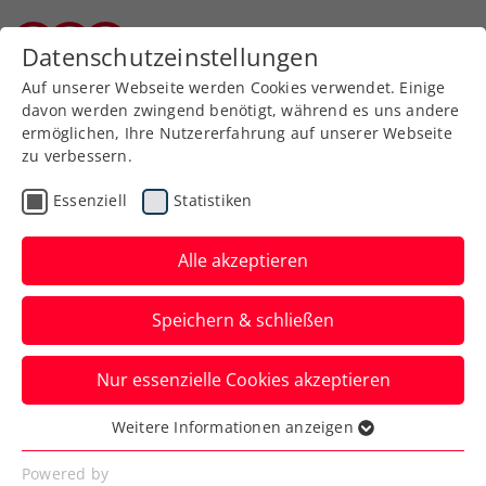
Zurück zur Newsübersicht
Datenschutzeinstellungen
Burgenländischer Tennisverband
Auf unserer Webseite werden Cookies verwendet. Einige
davon werden zwingend benötigt, während es uns andere
ermöglichen, Ihre Nutzererfahrung auf unserer Webseite
zu verbessern.
Turniere
ITF
Essenziell
Statistiken
Olympia: Schwere
Auslosung für Grabher,
Alle akzeptieren
lösbare Aufgabe für Ofner
Speichern & schließen
Für die ÖTV-Asse geht es in Paris 2024
Nur essenzielle Cookies akzeptieren
frühestens am Samstag mit dem ersten
Aufschlag los.
Weitere Informationen anzeigen
Essenziell
Verfasst von: Manuel Wachta, 25.07.2024
Essenzielle Cookies werden für grundlegende
Powered by