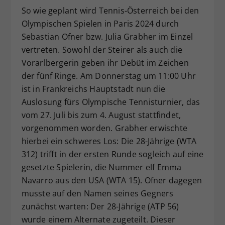
So wie geplant wird Tennis-Österreich bei den
Dieser Wert speichert Ihre Consent-
Einstellungen. Unter anderem eine
Olympischen Spielen in Paris 2024 durch
zufällig generierte ID, für die
Sebastian Ofner bzw. Julia Grabher im Einzel
Zweck
historische Speicherung Ihrer
vertreten. Sowohl der Steirer als auch die
vorgenommen Einstellungen, falls der
Vorarlbergerin geben ihr Debüt im Zeichen
Webseiten-Betreiber dies eingestellt
der fünf Ringe. Am Donnerstag um 11:00 Uhr
hat.
ist in Frankreichs Hauptstadt nun die
Auslosung fürs Olympische Tennisturnier, das
vom 27. Juli bis zum 4. August stattfindet,
vorgenommen worden. Grabher erwischte
hierbei ein schweres Los: Die 28-Jährige (WTA
312) trifft in der ersten Runde sogleich auf eine
gesetzte Spielerin, die Nummer elf Emma
Navarro aus den USA (WTA 15). Ofner dagegen
musste auf den Namen seines Gegners
zunächst warten: Der 28-Jährige (ATP 56)
wurde einem Alternate zugeteilt. Dieser