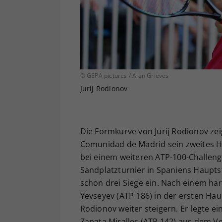
© GEPA pictures / Alan Grieves
Jurij Rodionov
Die Formkurve von Jurij Rodionov zei
Comunidad de Madrid sein zweites Hal
bei einem weiteren ATP-100-Challeng
Sandplatzturnier in Spaniens Hauptst
schon drei Siege ein. Nach einem ha
Yevseyev (ATP 186) in der ersten Hau
Rodionov weiter steigern. Er legte ei
Zapata Miralles (ATP 142) aus dem Ve