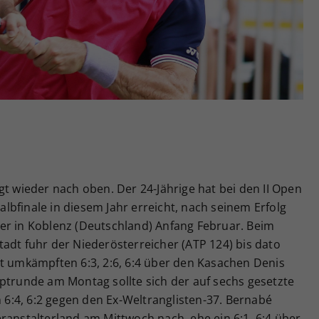
Zweck
generierte ID, für die historische Speicherung
Ihrer vorgenommen Einstellungen, falls der
Webseiten-Betreiber dies eingestellt hat.
gt wieder nach oben. Der 24-Jährige hat bei den II Open
bfinale in diesem Jahr erreicht, nach seinem Erfolg
er in Koblenz (Deutschland) Anfang Februar. Beim
adt fuhr der Niederösterreicher (ATP 124) bis dato
rt umkämpften 6:3, 2:6, 6:4 über den Kasachen Denis
ptrunde am Montag sollte sich der auf sechs gesetzte
n 6:4, 6:2 gegen den Ex-Weltranglisten-37. Bernabé
ranstalterland am Mittwoch nach, ehe ein 6:1, 6:4 über