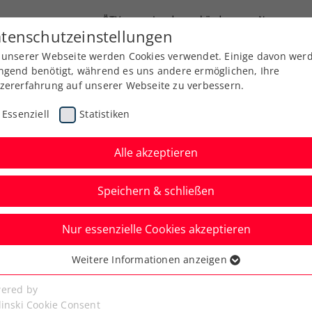
ÖTV
Landesverbände
News
tenschutzeinstellungen
 unserer Webseite werden Cookies verwendet. Einige davon wer
Ausbildung
Services
Über uns
ngend benötigt, während es uns andere ermöglichen, Ihre
zererfahrung auf unserer Webseite zu verbessern.
Essenziell
Statistiken
Alle akzeptieren
Speichern & schließen
Nur essenzielle Cookies akzeptieren
 Madrid: Rodionov
Weitere Informationen anzeigen
ssenziell
finale
senzielle Cookies werden für grundlegende Funktionen der
ered by
bseite benötigt. Dadurch ist gewährleistet, dass die Webseite
linski Cookie Consent