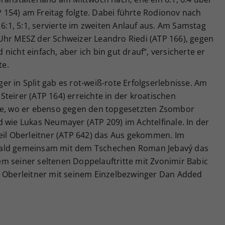
154) am Freitag folgte. Dabei führte Rodionov nach
 6:1, 5:1, servierte im zweiten Anlauf aus. Am Samstag
Uhr MESZ der Schweizer Leandro Riedi (ATP 166), gegen
d nicht einfach, aber ich bin gut drauf“, versicherte er
te.
r in Split gab es rot-weiß-rote Erfolgserlebnisse. Am
r Steirer (ATP 164) erreichte in der kroatischen
ale, wo er ebenso gegen den topgesetzten Zsombor
 wie Lukas Neumayer (ATP 209) im Achtelfinale. In der
Neil Oberleitner (ATP 642) das Aus gekommen. Im
wald gemeinsam mit dem Tschechen Roman Jebavý das
inem seiner seltenen Doppelauftritte mit Zvonimir Babic
e Oberleitner mit seinem Einzelbezwinger Dan Added