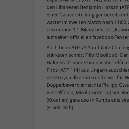
den Libanesen Benjamin Hassan (ATP 
einer Galavorstellung gar bereits mit
wartet im zweiten Match nach 11:00 
den er eine 1:1-Bilanz besitzt. „Es wir
auf seiner offiziellen facebook-Fansei
Auch beim ATP-75-Sandplatz-Challenge
stärksten schnitt Filip Misolic ab: De
Hafenstadt immerhin das Viertelfin
Piros (ATP 114) aus Ungarn ausschied
ersten Qualifikationsrunde war für 
Doppelbewerb erreichte Philipp Os
Viertelfinale, Misolic unterlag bei e
(Kroatien) genauso in Runde eins wi
(Frankreich).