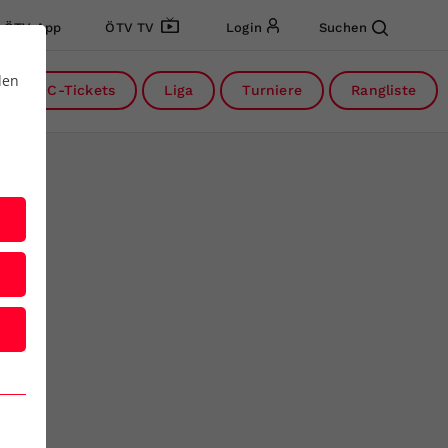
ÖTV App
ÖTV TV
Login
Suchen
den
DC-Tickets
Liga
Turniere
Rangliste