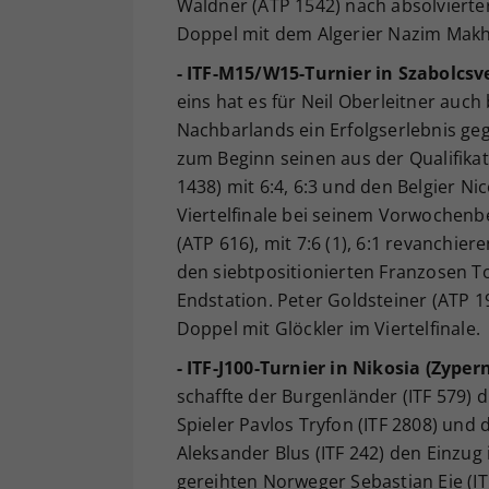
Waldner (ATP 1542) nach absolviert
Doppel mit dem Algerier Nazim Makhl
- ITF-M15/W15-Turnier in Szabolcsv
eins hat es für Neil Oberleitner auc
Nachbarlands ein Erfolgserlebnis ge
zum Beginn seinen aus der Qualifik
1438) mit 6:4, 6:3 und den Belgier Nico
Viertelfinale bei seinem Vorwochenb
(ATP 616), mit 7:6 (1), 6:1 revanchi
den siebtpositionierten Franzosen To
Endstation. Peter Goldsteiner (ATP 1
Doppel mit Glöckler im Viertelfinale.
- ITF-J100-Turnier in Nikosia (Zypern
schaffte der Burgenländer (ITF 579) 
Spieler Pavlos Tryfon (ITF 2808) und 
Aleksander Blus (ITF 242) den Einzug 
gereihten Norweger Sebastian Eie (ITF