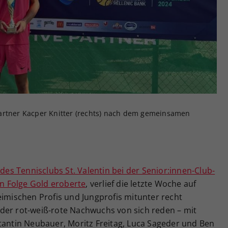
Zweck
generierte ID, für die historische Speicherung
Ihrer vorgenommen Einstellungen, falls der
Webseiten-Betreiber dies eingestellt hat.
artner Kacper Knitter (rechts) nach dem gemeinsamen
s Tennisclubs St. Valentin bei der Senior:innen-Club-
in Folge Gold eroberte
, verlief die letzte Woche auf
eimischen Profis und Jungprofis mitunter recht
der rot-weiß-rote Nachwuchs von sich reden – mit
tantin Neubauer, Moritz Freitag, Luca Sageder und Ben