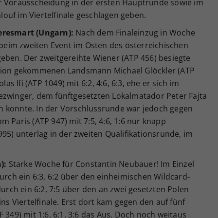
er Vorausscheidung in der ersten Hauptrunde sowie im
ouf im Viertelfinale geschlagen geben.
eresmart (Ungarn):
Nach dem Finaleinzug in Woche
h beim zweiten Event im Osten des österreichischen
geben. Der zweitgereihte Wiener (ATP 456) besiegte
ation gekommenen Landsmann Michael Glöckler (ATP
las Ifi (ATP 1049) mit 6:2, 4:6, 6:3, ehe er sich im
ezwinger, dem fünftgesetzten Lokalmatador Peter Fajta
eren konnte. In der Vorschlussrunde war jedoch gegen
m Paris (ATP 947) mit 7:5, 4:6, 1:6 nur knapp
995) unterlag in der zweiten Qualifikationsrunde, im
):
Starke Woche für Constantin Neubauer! Im Einzel
durch ein 6:3, 6:2 über den einheimischen Wildcard-
durch ein 6:2, 7:5 über den an zwei gesetzten Polen
ins Viertelfinale. Erst dort kam gegen den auf fünf
 349) mit 1:6, 6:1, 3:6 das Aus. Doch noch weitaus