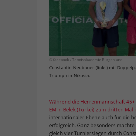
© facebook / Tennisakademie Burgenland
Constantin Neubauer (links) mit Doppelp
Triumph in Nikosia.
Während die Herrenmannschaft 45+ de
EM in Belek (Türkei) zum dritten Mal 
internationaler Ebene auch für die h
erfolgreich. Ganz besonders machte 
gleich vier Turniersiegen durch Cons