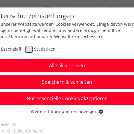
ÖTV
Landesverbände
News
tenschutzeinstellungen
 unserer Webseite werden Cookies verwendet. Einige davon wer
Ausbildung
Services
Über uns
ngend benötigt, während es uns andere ermöglichen, Ihre
zererfahrung auf unserer Webseite zu verbessern.
Essenziell
Statistiken
Alle akzeptieren
Speichern & schließen
ITF
Nur essenzielle Cookies akzeptieren
Turniersiege für
Weitere Informationen anzeigen
ssenziell
tag, Sageder und
senzielle Cookies werden für grundlegende Funktionen der
ered by
bseite benötigt. Dadurch ist gewährleistet, dass die Webseite
linski Cookie Consent