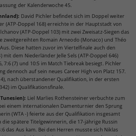
fassung der Kalenderwoche 45.
innland):
David Pichler befindet sich im Doppel weiter
r (ATP-Doppel 168) erreichte in der Hauptstadt von
lchanov (ATP-Doppel 103) mit zwei Zweisatz-Siegen das
die zweitgereihten Romain Arneodo (Monaco) und Théo
s Aus. Diese hatten zuvor im Viertelfinale auch den
) mit dem Niederländer Jelle Sels (ATP-Doppel 646)
 7:6 (7) und 10:5 im Match Tiebreak besiegt. Pichler
ng dennoch auf sein neues Career High von Platz 157.
), nach überstandener Qualifikation, in der ersten
2) im Qualifikationsfinale.
(Tunesien):
Liel Marlies Rothensteiner verbuchte zum
 bei einem internationalen Damenturnier den Sprung
herin (WTA -) feierte aus der Qualifikation insgesamt
n die spätere Titelgewinnerin, die 17-jährige Russin
 4:6 das Aus kam. Bei den Herren musste sich Niklas