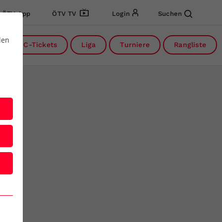
ÖTV App
ÖTV TV
Login
Suchen
den
DC-Tickets
Liga
Turniere
Rangliste