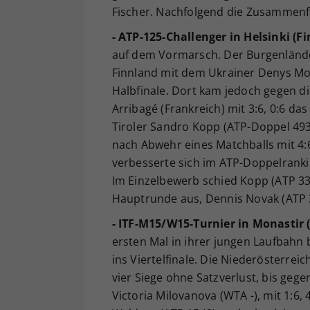
Fischer. Nachfolgend die Zusammen
- ATP-125-Challenger in Helsinki (F
auf dem Vormarsch. Der Burgenlände
Finnland mit dem Ukrainer Denys Mo
Halbfinale. Dort kam jedoch gegen 
Arribagé (Frankreich) mit 3:6, 0:6 da
Tiroler Sandro Kopp (ATP-Doppel 493
nach Abwehr eines Matchballs mit 4:6,
verbesserte sich im ATP-Doppelranki
Im Einzelbewerb schied Kopp (ATP 334
Hauptrunde aus, Dennis Novak (ATP 34
- ITF-M15/W15-Turnier in Monastir 
ersten Mal in ihrer jungen Laufbahn
ins Viertelfinale. Die Niederösterreic
vier Siege ohne Satzverlust, bis gege
Victoria Milovanova (WTA -), mit 1:6,