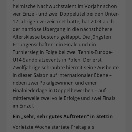
heimische Nachwuchstalent im Vorjahr schon
Dieser Wert speichert Ihre Consent-
Einstellungen. Unter anderem eine
vier Einzel- und zwei Doppeltitel bei den Unter-
zufällig generierte ID, für die
12-Jährigen verzeichnet hatte, hat 2024 auch
Zweck
historische Speicherung Ihrer
der nahtlose Übergang in die nächsthöhere
vorgenommen Einstellungen, falls der
Altersklasse bestens geklappt. Die jüngsten
Webseiten-Betreiber dies eingestellt
Errungenschaften: ein Finale und ein
hat.
Turniersieg in Folge bei zwei Tennis-Europe-
U14-Sandplatzevents in Polen. Der erst
Zwölfjährige schraubte hiermit seine Ausbeute
in dieser Saison auf internationaler Ebene –
neben zwei Pokalgewinnen und einer
Finalniederlage in Doppelbewerben – auf
mittlerweile zwei volle Erfolge und zwei Finals
im Einzel.
Ein „sehr, sehr gutes Auftreten“ in Stettin
Vorletzte Woche startete Freitag als