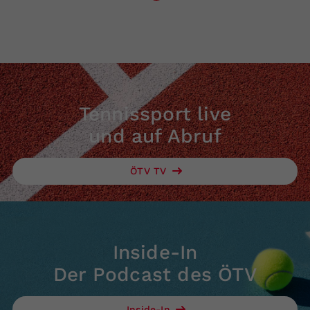
Tennissport live
und auf Abruf
ÖTV TV
Inside-In
Der Podcast des ÖTV
Inside-In