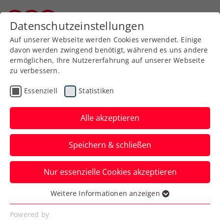
Zurück zur Newsübersicht
Datenschutzeinstellungen
Burgenländischer Tennisverband
Auf unserer Webseite werden Cookies verwendet. Einige
davon werden zwingend benötigt, während es uns andere
ermöglichen, Ihre Nutzererfahrung auf unserer Webseite
zu verbessern.
Turniere
Kids & Jugend
Essenziell
Statistiken
Freitag sorgt auf Tennis
Europe Junior Tour
Alle akzeptieren
weiterhin für Furore
Speichern & schließen
Nach starken Erfolgen in Polen ist das
Nur essenzielle Cookies akzeptieren
ÖTV-Talent neue Nummer eins von
Österreich in Europas U14-Rangliste.
Weitere Informationen anzeigen
Essenziell
Verfasst von: Manuel Wachta, 09.06.2024
Essenzielle Cookies werden für grundlegende
Powered by