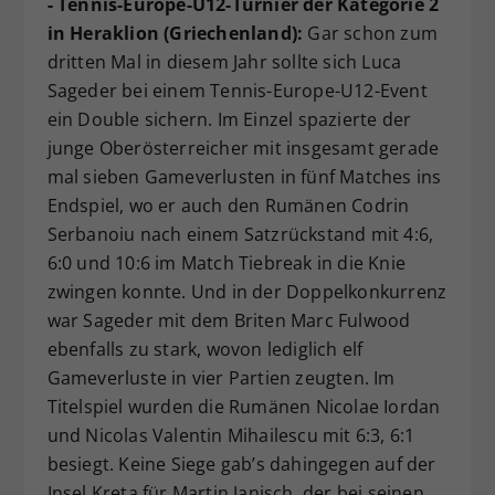
- Tennis-Europe-U12-Turnier der Kategorie 2
in Heraklion (Griechenland):
Gar schon zum
dritten Mal in diesem Jahr sollte sich Luca
Sageder bei einem Tennis-Europe-U12-Event
ein Double sichern. Im Einzel spazierte der
junge Oberösterreicher mit insgesamt gerade
mal sieben Gameverlusten in fünf Matches ins
Endspiel, wo er auch den Rumänen Codrin
Serbanoiu nach einem Satzrückstand mit 4:6,
6:0 und 10:6 im Match Tiebreak in die Knie
zwingen konnte. Und in der Doppelkonkurrenz
war Sageder mit dem Briten Marc Fulwood
ebenfalls zu stark, wovon lediglich elf
Gameverluste in vier Partien zeugten. Im
Titelspiel wurden die Rumänen Nicolae Iordan
und Nicolas Valentin Mihailescu mit 6:3, 6:1
besiegt. Keine Siege gab’s dahingegen auf der
Insel Kreta für Martin Janisch, der bei seinen