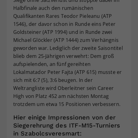
Siege ohne Satzverlust und stoppte dabei im
Halbfinale auch den rumänischen
Qualifikanten Rares Teodor Pieleanu (ATP
1546), der davor schon in Runde eins Peter
Goldsteiner (ATP 1994) und in Runde zwei
Michael Glöckler (ATP 1444) zum Verhängnis
geworden war. Lediglich der zweite Saisontitel
blieb dem 25-Jährigen verwehrt: Dem groß
aufspielenden, an fünf gereihten
Lokalmatador Peter Fajta (ATP 615) musste er
sich mit 6:7 (5), 3:6 beugen. In der
Weltrangliste wird Oberleitner sein Career
High von Platz 452 am nächsten Montag
trotzdem um etwa 15 Positionen verbessern.
Hier einige Impressionen von der
Siegerehrung des ITF-M15-Turniers
in Szabolcsveresmart: