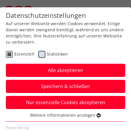
Zurück zur Newsübersicht
Datenschutzeinstellungen
Burgenländischer Tennisverband
Auf unserer Webseite werden Cookies verwendet. Einige
davon werden zwingend benötigt, während es uns andere
ermöglichen, Ihre Nutzererfahrung auf unserer Webseite
zu verbessern.
Rollstuhltennis
Inklusion
Turniere
Essenziell
Statistiken
Kids & Jugend
ATP
ITF
Alle akzeptieren
Rodionov, Kraus,
Speichern & schließen
Oberleitner, Zechmeister
und die Jugend zeigen
Nur essenzielle Cookies akzeptieren
international auf
Weitere Informationen anzeigen
Essenziell
Kalenderwoche 44 bringt den ÖTV-Assen
Essenzielle Cookies werden für grundlegende
Powered by