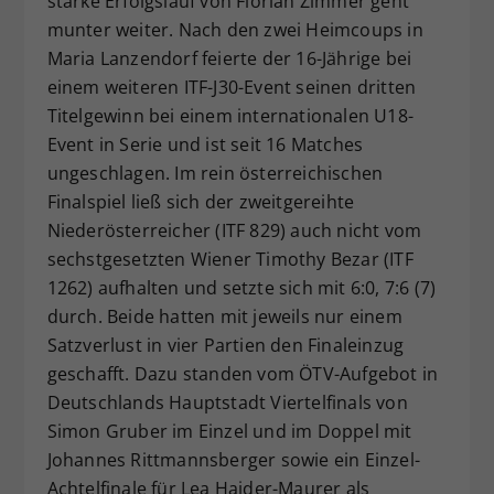
starke Erfolgslauf von Florian Zimmer geht
munter weiter. Nach den zwei Heimcoups in
Maria Lanzendorf feierte der 16-Jährige bei
einem weiteren ITF-J30-Event seinen dritten
Titelgewinn bei einem internationalen U18-
Event in Serie und ist seit 16 Matches
ungeschlagen. Im rein österreichischen
Finalspiel ließ sich der zweitgereihte
Niederösterreicher (ITF 829) auch nicht vom
sechstgesetzten Wiener Timothy Bezar (ITF
1262) aufhalten und setzte sich mit 6:0, 7:6 (7)
durch. Beide hatten mit jeweils nur einem
Satzverlust in vier Partien den Finaleinzug
geschafft. Dazu standen vom ÖTV-Aufgebot in
Deutschlands Hauptstadt Viertelfinals von
Simon Gruber im Einzel und im Doppel mit
Johannes Rittmannsberger sowie ein Einzel-
Achtelfinale für Lea Haider-Maurer als