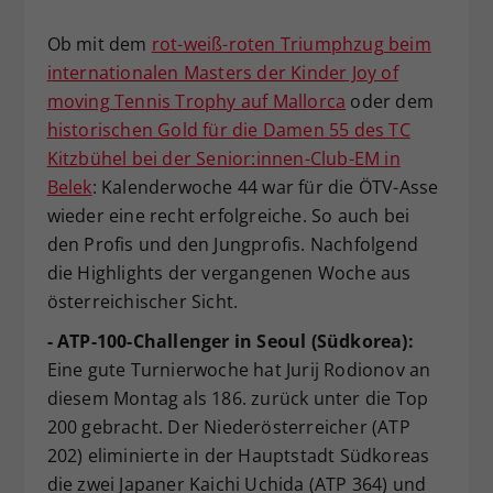
Dieser Wert speichert Ihre Consent-
Ob mit dem
rot-weiß-roten Triumphzug beim
Einstellungen. Unter anderem eine
internationalen Masters der Kinder Joy of
zufällig generierte ID, für die
Zweck
historische Speicherung Ihrer
moving Tennis Trophy auf Mallorca
oder dem
vorgenommen Einstellungen, falls der
historischen Gold für die Damen 55 des TC
Webseiten-Betreiber dies eingestellt
Kitzbühel bei der Senior:innen-Club-EM in
hat.
Belek
: Kalenderwoche 44 war für die ÖTV-Asse
wieder eine recht erfolgreiche. So auch bei
den Profis und den Jungprofis. Nachfolgend
die Highlights der vergangenen Woche aus
österreichischer Sicht.
- ATP-100-Challenger in Seoul (Südkorea):
Eine gute Turnierwoche hat Jurij Rodionov an
diesem Montag als 186. zurück unter die Top
200 gebracht. Der Niederösterreicher (ATP
202) eliminierte in der Hauptstadt Südkoreas
die zwei Japaner Kaichi Uchida (ATP 364) und