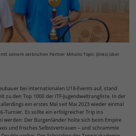
Zweck
generierte ID, für die historische Speicherung
Ihrer vorgenommen Einstellungen, falls der
Webseiten-Betreiber dies eingestellt hat.
 mit seinem serbischen Partner Mihailo Topic (links) über
eubauer bei internationalen U18-Events auf, stand
lt zu den Top 1000 der ITF-Jugendweltrangliste. In der
 allerdings ein erstes Mal seit Mai 2023 wieder einmal
urnier. Es sollte ein erfolgreicher Trip ins
i werden: Der Burgenländer holte sich beim Empire
axis und frisches Selbstvertrauen – und schrammte
m Double vorbei. Der Schützling der Tennisakademie