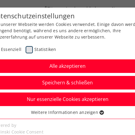
ÖTV
Landesverbände
News
tenschutzeinstellungen
 unserer Webseite werden Cookies verwendet. Einige davon wer
Ausbildung
Services
Über uns
ngend benötigt, während es uns andere ermöglichen, Ihre
zererfahrung auf unserer Webseite zu verbessern.
Essenziell
Statistiken
Alle akzeptieren
Speichern & schließen
Nur essenzielle Cookies akzeptieren
rker Neubauer
Weitere Informationen anzeigen
ssenziell
lich am Double vorbei
senzielle Cookies werden für grundlegende Funktionen der
ered by
bseite benötigt. Dadurch ist gewährleistet, dass die Webseite
linski Cookie Consent