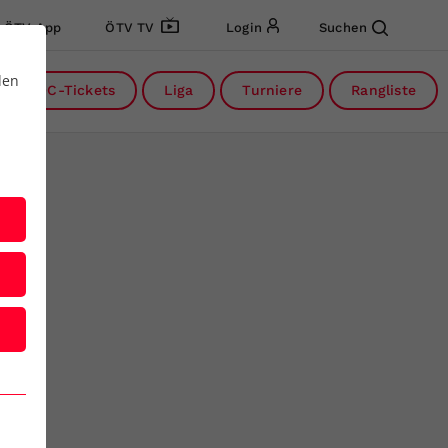
ÖTV App
ÖTV TV
Login
Suchen
den
DC-Tickets
Liga
Turniere
Rangliste