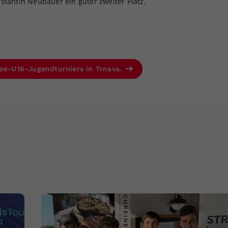
stantin Neubauer ein guter zweiter Platz.
ope-U16-Jugendturniers in Trnava.