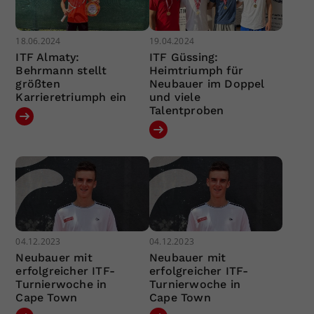
18.06.2024
19.04.2024
ITF Almaty:
ITF Güssing:
Behrmann stellt
Heimtriumph für
größten
Neubauer im Doppel
Karrieretriumph ein
und viele
Talentproben
04.12.2023
04.12.2023
Neubauer mit
Neubauer mit
erfolgreicher ITF-
erfolgreicher ITF-
Turnierwoche in
Turnierwoche in
Cape Town
Cape Town