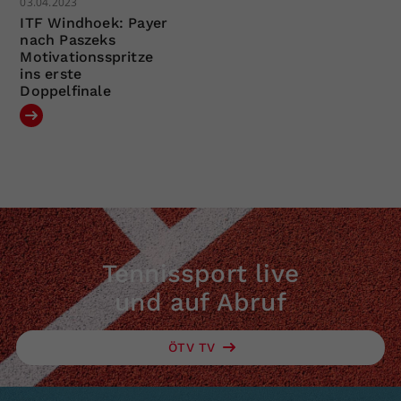
03.04.2023
ITF Windhoek: Payer
nach Paszeks
Motivationsspritze
ins erste
Doppelfinale
Tennissport live
und auf Abruf
ÖTV TV