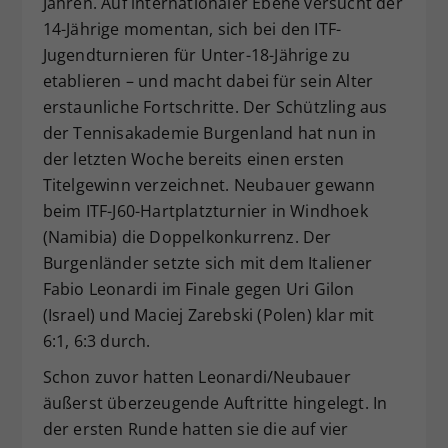
Jahren. Auf internationaler Ebene versucht der
Dieser Wert speichert Ihre Consent-
14-Jährige momentan, sich bei den ITF-
Einstellungen. Unter anderem eine
Jugendturnieren für Unter-18-Jährige zu
zufällig generierte ID, für die
etablieren – und macht dabei für sein Alter
Zweck
historische Speicherung Ihrer
erstaunliche Fortschritte. Der Schützling aus
vorgenommen Einstellungen, falls der
der Tennisakademie Burgenland hat nun in
Webseiten-Betreiber dies eingestellt
hat.
der letzten Woche bereits einen ersten
Titelgewinn verzeichnet. Neubauer gewann
beim ITF-J60-Hartplatzturnier in Windhoek
(Namibia) die Doppelkonkurrenz. Der
Burgenländer setzte sich mit dem Italiener
Fabio Leonardi im Finale gegen Uri Gilon
(Israel) und Maciej Zarebski (Polen) klar mit
6:1, 6:3 durch.
Schon zuvor hatten Leonardi/Neubauer
äußerst überzeugende Auftritte hingelegt. In
der ersten Runde hatten sie die auf vier