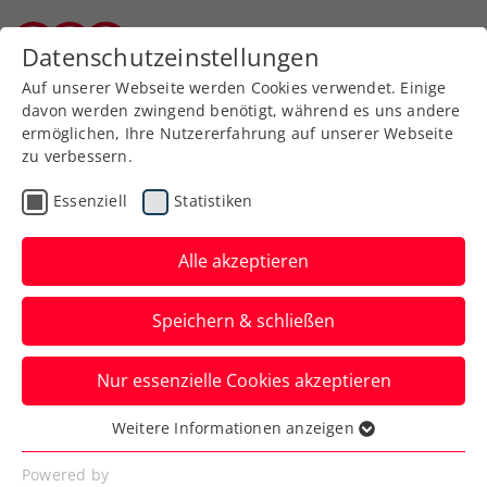
Zurück zur Newsübersicht
Datenschutzeinstellungen
Burgenländischer Tennisverband
Auf unserer Webseite werden Cookies verwendet. Einige
davon werden zwingend benötigt, während es uns andere
ermöglichen, Ihre Nutzererfahrung auf unserer Webseite
zu verbessern.
Turniere
Kids & Jugend
ITF
Essenziell
Statistiken
ITF Windhoek: Neubauer
holt mit erst 14 Jahren
Alle akzeptieren
ersten internationalen
Speichern & schließen
U18-Titel
Nur essenzielle Cookies akzeptieren
Das ÖTV-Nachwuchstalent entscheidet in
Namibias Hauptstadt den Doppelbewerb
Weitere Informationen anzeigen
Essenziell
für sich.
Essenzielle Cookies werden für grundlegende
Powered by