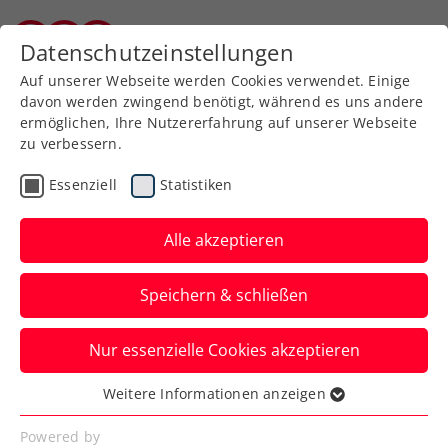
Zurück zur Newsübersicht
Datenschutzeinstellungen
Burgenländischer Tennisverband
Auf unserer Webseite werden Cookies verwendet. Einige
davon werden zwingend benötigt, während es uns andere
ermöglichen, Ihre Nutzererfahrung auf unserer Webseite
zu verbessern.
ATP
WTA
Turniere
Kids & Jugend
Essenziell
Statistiken
Freitag sensationell im
Wimbledon-U14-Endspiel
Alle akzeptieren
Die ÖTV-Nachwuchshoffnung bleibt in
Speichern & schließen
London auch im vierten Match ohne
einen Satzverlust.
Nur essenzielle Cookies akzeptieren
Verfasst von: Manuel Wachta, 12.07.2025
Weitere Informationen anzeigen
Essenziell
Essenzielle Cookies werden für grundlegende
Powered by