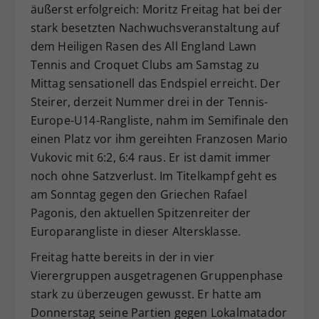
äußerst erfolgreich: Moritz Freitag hat bei der
Dieser Wert speichert Ihre Consent-
stark besetzten Nachwuchsveranstaltung auf
Einstellungen. Unter anderem eine
dem Heiligen Rasen des All England Lawn
zufällig generierte ID, für die
Zweck
historische Speicherung Ihrer
Tennis and Croquet Clubs am Samstag zu
vorgenommen Einstellungen, falls der
Mittag sensationell das Endspiel erreicht. Der
Webseiten-Betreiber dies eingestellt
Steirer, derzeit Nummer drei in der Tennis-
hat.
Europe-U14-Rangliste, nahm im Semifinale den
einen Platz vor ihm gereihten Franzosen Mario
Vukovic mit 6:2, 6:4 raus. Er ist damit immer
noch ohne Satzverlust. Im Titelkampf geht es
am Sonntag gegen den Griechen Rafael
Pagonis, den aktuellen Spitzenreiter der
Europarangliste in dieser Altersklasse.
Freitag hatte bereits in der in vier
Vierergruppen ausgetragenen Gruppenphase
stark zu überzeugen gewusst. Er hatte am
Donnerstag seine Partien gegen Lokalmatador