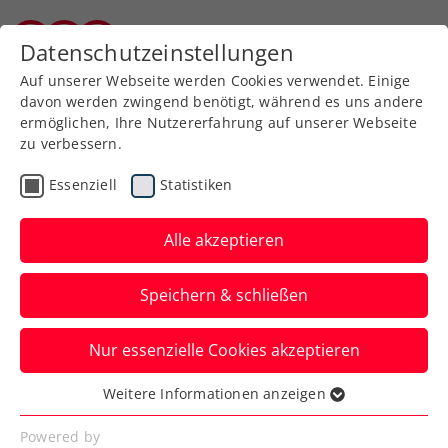
Zurück zur Newsübersicht
Datenschutzeinstellungen
Burgenländischer Tennisverband
Auf unserer Webseite werden Cookies verwendet. Einige
davon werden zwingend benötigt, während es uns andere
ermöglichen, Ihre Nutzererfahrung auf unserer Webseite
zu verbessern.
Turniere
Kids & Jugend
Essenziell
Statistiken
Wimbledon-Sieger Freitag
kehrt auch von U14-EM
Alle akzeptieren
mit Edelmetall heim
Speichern & schließen
Das ÖTV-Talent holt in Most (Tschechien)
Nur essenzielle Cookies akzeptieren
im Einzel und im Doppel mit Jakob
Mittermayr jeweils die Bronzemedaille.
Weitere Informationen anzeigen
Essenziell
Verfasst von: Manuel Wachta, 28.07.2025
Essenzielle Cookies werden für grundlegende
Powered by