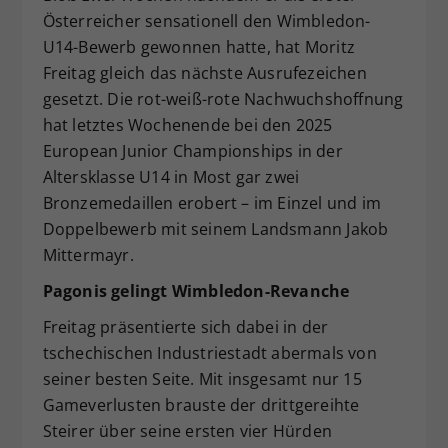
Österreicher sensationell den Wimbledon-
Dieser Wert speichert Ihre Consent-
Einstellungen. Unter anderem eine
U14-Bewerb gewonnen hatte, hat Moritz
zufällig generierte ID, für die
Freitag gleich das nächste Ausrufezeichen
Zweck
historische Speicherung Ihrer
gesetzt. Die rot-weiß-rote Nachwuchshoffnung
vorgenommen Einstellungen, falls der
hat letztes Wochenende bei den 2025
Webseiten-Betreiber dies eingestellt
European Junior Championships in der
hat.
Altersklasse U14 in Most gar zwei
Bronzemedaillen erobert – im Einzel und im
Doppelbewerb mit seinem Landsmann Jakob
Mittermayr.
Pagonis gelingt Wimbledon-Revanche
Freitag präsentierte sich dabei in der
tschechischen Industriestadt abermals von
seiner besten Seite. Mit insgesamt nur 15
Gameverlusten brauste der drittgereihte
Steirer über seine ersten vier Hürden