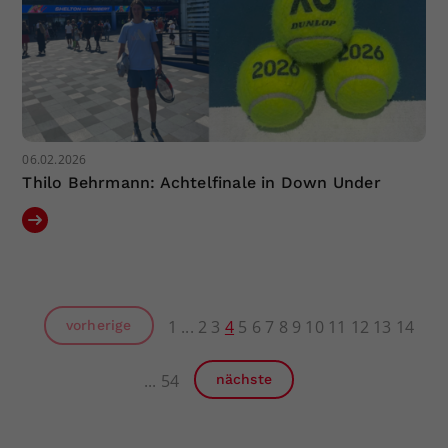
06.02.2026
Thilo Behrmann: Achtelfinale in Down Under
1
2
3
4
5
6
7
8
9
10
11
12
13
14
vorherige
54
nächste