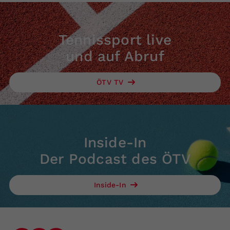
Tennissport live
und auf Abruf
ÖTV TV
Inside-In
Der Podcast des ÖTV
Inside-In