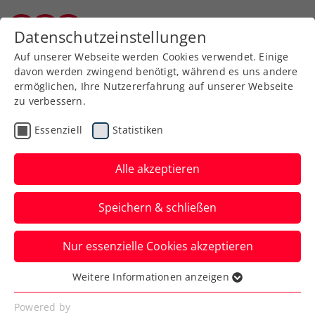
Datenschutzeinstellungen
Burgenländischer Tennisverband
Auf unserer Webseite werden Cookies verwendet. Einige
davon werden zwingend benötigt, während es uns andere
ermöglichen, Ihre Nutzererfahrung auf unserer Webseite
zu verbessern.
Aktuelle News
Essenziell
Statistiken
Alle akzeptieren
Speichern & schließen
Nur essenzielle Cookies akzeptieren
Weitere Informationen anzeigen
Essenziell
News filtern
Essenzielle Cookies werden für grundlegende
Powered by