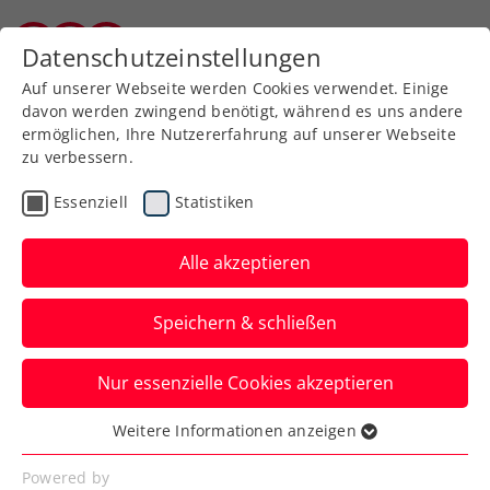
Datenschutzeinstellungen
Burgenländischer Tennisverband
Auf unserer Webseite werden Cookies verwendet. Einige
davon werden zwingend benötigt, während es uns andere
ermöglichen, Ihre Nutzererfahrung auf unserer Webseite
zu verbessern.
Aktuelle News
Essenziell
Statistiken
Alle akzeptieren
Speichern & schließen
Nur essenzielle Cookies akzeptieren
Weitere Informationen anzeigen
Essenziell
News filtern
Essenzielle Cookies werden für grundlegende
Powered by