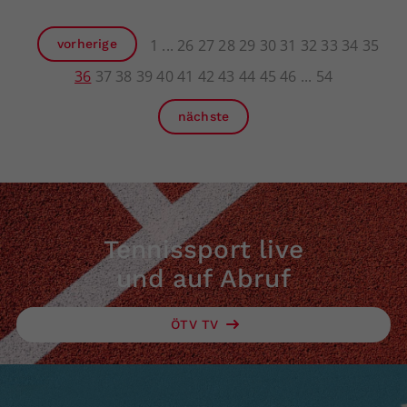
1
26
27
28
29
30
31
32
33
34
35
vorherige
36
37
38
39
40
41
42
43
44
45
46
54
nächste
Tennissport live
und auf Abruf
ÖTV TV