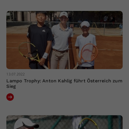
Dieser Wert speichert Ihre Consent-
Einstellungen. Unter anderem eine
zufällig generierte ID, für die
Zweck
historische Speicherung Ihrer
vorgenommen Einstellungen, falls der
Webseiten-Betreiber dies eingestellt
hat.
13.07.2022
Lampo Trophy: Anton Kahlig führt Österreich zum
Sieg