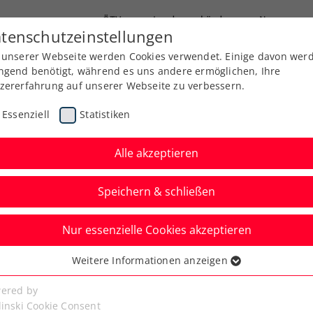
ÖTV
Landesverbände
News
tenschutzeinstellungen
 unserer Webseite werden Cookies verwendet. Einige davon wer
Ausbildung
Services
Über uns
ngend benötigt, während es uns andere ermöglichen, Ihre
zererfahrung auf unserer Webseite zu verbessern.
Essenziell
Statistiken
Alle akzeptieren
Aktuelle News
Speichern & schließen
Nur essenzielle Cookies akzeptieren
Weitere Informationen anzeigen
ssenziell
senzielle Cookies werden für grundlegende Funktionen der
ered by
bseite benötigt. Dadurch ist gewährleistet, dass die Webseite
linski Cookie Consent