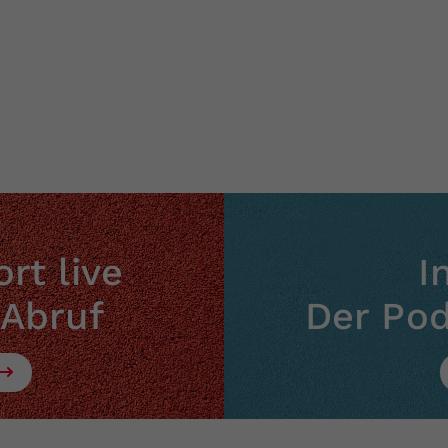
rt live
I
 Abruf
Der Po