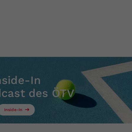
nside-In
dcast des ÖTV
Inside-In