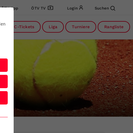
ÖTV App
ÖTV TV
Login
Suchen
den
DC-Tickets
Liga
Turniere
Rangliste