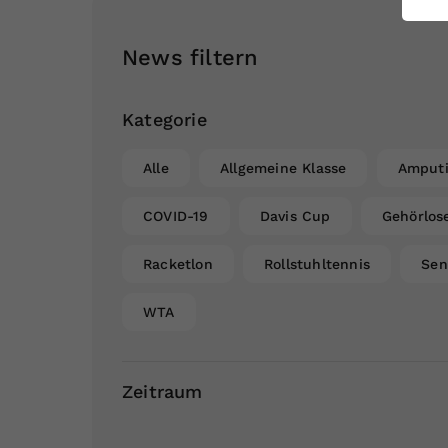
ei
News filtern
S
Kategorie
Alle
Allgemeine Klasse
Amputi
COVID-19
Davis Cup
Gehörlos
Racketlon
Rollstuhltennis
Sen
WTA
Zeitraum