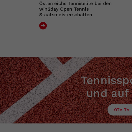
Österreichs Tenniselite bei den
win2day Open Tennis
Staatsmeisterschaften
Tennisspo
und auf
ÖTV TV