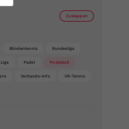
Zuklappen
Blindentennis
Bundesliga
Liga
Padel
Pickleball
ere
Verbands-Info
VR-Tennis