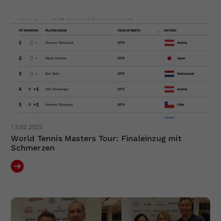
Dieser Wert speichert Ihre Consent-
Einstellungen. Unter anderem eine
zufällig generierte ID, für die
Zweck
historische Speicherung Ihrer
vorgenommen Einstellungen, falls der
Webseiten-Betreiber dies eingestellt
hat.
13.02.2025
World Tennis Masters Tour: Finaleinzug mit
Schmerzen