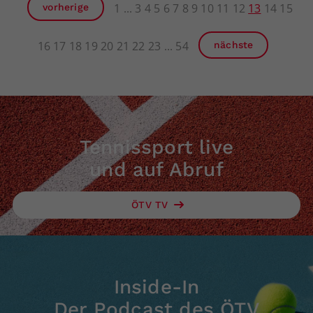
1
3
4
5
6
7
8
9
10
11
12
13
14
15
vorherige
16
17
18
19
20
21
22
23
54
nächste
Tennissport live
und auf Abruf
ÖTV TV
Inside-In
Der Podcast des ÖTV