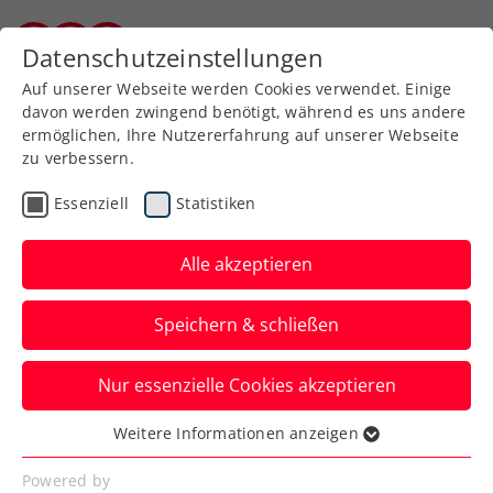
Datenschutzeinstellungen
Burgenländischer Tennisverband
Auf unserer Webseite werden Cookies verwendet. Einige
davon werden zwingend benötigt, während es uns andere
ermöglichen, Ihre Nutzererfahrung auf unserer Webseite
zu verbessern.
Aktuelle News
Essenziell
Statistiken
Alle akzeptieren
Speichern & schließen
Nur essenzielle Cookies akzeptieren
Weitere Informationen anzeigen
Essenziell
News filtern
Essenzielle Cookies werden für grundlegende
Powered by