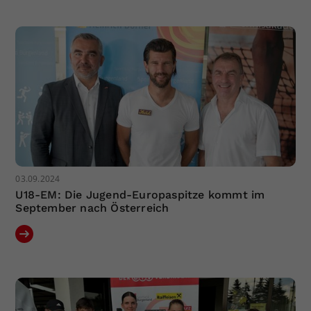
Dieser Wert speichert Ihre Consent-
Einstellungen. Unter anderem eine
zufällig generierte ID, für die
Zweck
historische Speicherung Ihrer
vorgenommen Einstellungen, falls der
Webseiten-Betreiber dies eingestellt
hat.
03.09.2024
U18-EM: Die Jugend-Europaspitze kommt im
September nach Österreich