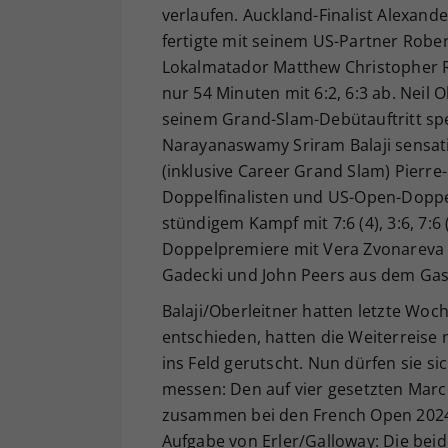
verlaufen. Auckland-Finalist Alexande
fertigte mit seinem US-Partner Robe
Lokalmatador Matthew Christopher
nur 54 Minuten mit 6:2, 6:3 ab. Neil 
seinem Grand-Slam-Debütauftritt sp
Narayanaswamy Sriram Balaji sensat
(inklusive Career Grand Slam) Pierr
Doppelfinalisten und US-Open-Doppe
stündigem Kampf mit 7:6 (4), 3:6, 7:6 
Doppelpremiere mit Vera Zvonareva (
Gadecki und John Peers aus dem Gas
Balaji/Oberleitner hatten letzte Woc
entschieden, hatten die Weiterreise 
ins Feld gerutscht. Nun dürfen sie s
messen: Den auf vier gesetzten Marce
zusammen bei den French Open 2024 t
Aufgabe von Erler/Galloway: Die beide