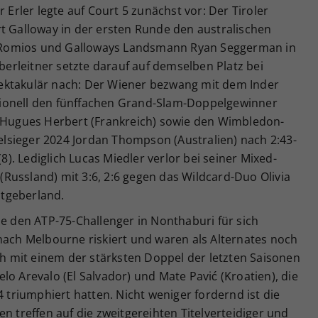
r Erler legte auf Court 5 zunächst vor: Der Tiroler
rt Galloway in der ersten Runde den australischen
 Romios und Galloways Landsmann Ryan Seggerman in
Oberleitner setzte darauf auf demselben Platz bei
ektakulär nach: Der Wiener bezwang mit dem Inder
ionell den fünffachen Grand-Slam-Doppelgewinner
e-Hugues Herbert (Frankreich) sowie den Wimbledon-
lsieger 2024 Jordan Thompson (Australien) nach 2:43-
(8). Lediglich Lucas Miedler verlor bei seiner Mixed-
Russland) mit 3:6, 2:6 gegen das Wildcard-Duo Olivia
tgeberland.
he den ATP-75-Challenger in Nonthaburi für sich
nach Melbourne riskiert und waren als Alternates noch
ich mit einem der stärksten Doppel der letzten Saisonen
lo Arevalo (El Salvador) und Mate Pavić (Kroatien), die
riumphiert hatten. Nicht weniger fordernd ist die
n treffen auf die zweitgereihten Titelverteidiger und