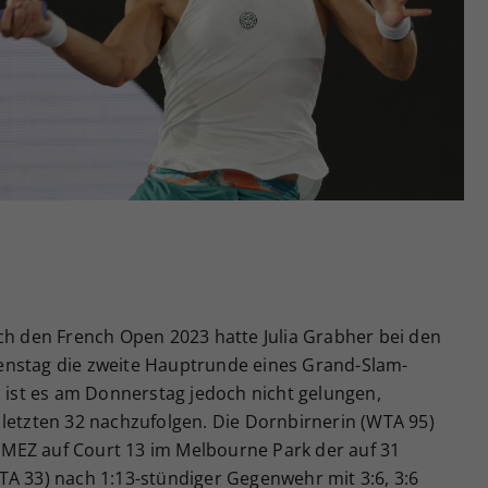
Zweck
generierte ID, für die historische Speicherung
Ihrer vorgenommen Einstellungen, falls der
Webseiten-Betreiber dies eingestellt hat.
ch den French Open 2023 hatte Julia Grabher bei den
enstag die zweite Hauptrunde eines Grand-Slam-
n ist es am Donnerstag jedoch nicht gelungen,
 letzten 32 nachzufolgen. Die Dornbirnerin (WTA 95)
MEZ auf Court 13 im Melbourne Park der auf 31
TA 33) nach 1:13-stündiger Gegenwehr mit 3:6, 3:6