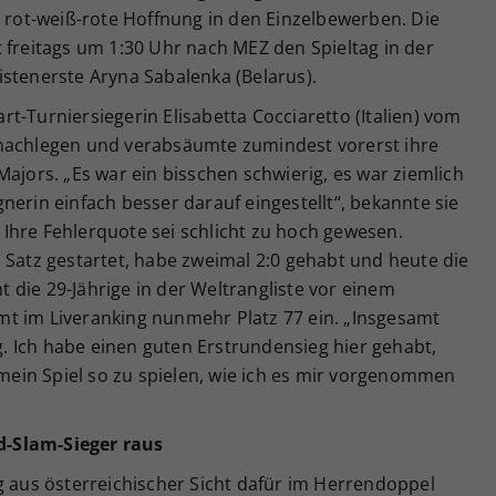
e rot-weiß-rote Hoffnung in den Einzelbewerben. Die
 freitags um 1:30 Uhr nach MEZ den Spieltag in der
stenerste Aryna Sabalenka (Belarus).
t-Turniersiegerin Elisabetta Cocciaretto (Italien) vom
 nachlegen und verabsäumte zumindest vorerst ihre
Majors. „Es war ein bisschen schwierig, es war ziemlich
nerin einfach besser darauf eingestellt“, bekannte sie
Ihre Fehlerquote sei schlicht zu hoch gewesen.
 Satz gestartet, habe zweimal 2:0 gehabt und heute die
die 29-Jährige in der Weltrangliste vor einem
t im Liveranking nunmehr Platz 77 ein. „Insgesamt
ng. Ich habe einen guten Erstrundensieg hier gehabt,
, mein Spiel so zu spielen, wie ich es mir vorgenommen
d-Slam-Sieger raus
g aus österreichischer Sicht dafür im Herrendoppel