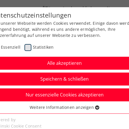
ÖTV
Landesverbände
News
tenschutzeinstellungen
 unserer Webseite werden Cookies verwendet. Einige davon wer
Ausbildung
Services
Über uns
ngend benötigt, während es uns andere ermöglichen, Ihre
zererfahrung auf unserer Webseite zu verbessern.
Essenziell
Statistiken
Alle akzeptieren
Speichern & schließen
Nur essenzielle Cookies akzeptieren
an-Open-Aus: Bei
Weitere Informationen anzeigen
ssenziell
„in die richtige
senzielle Cookies werden für grundlegende Funktionen der
ered by
bseite benötigt. Dadurch ist gewährleistet, dass die Webseite
linski Cookie Consent