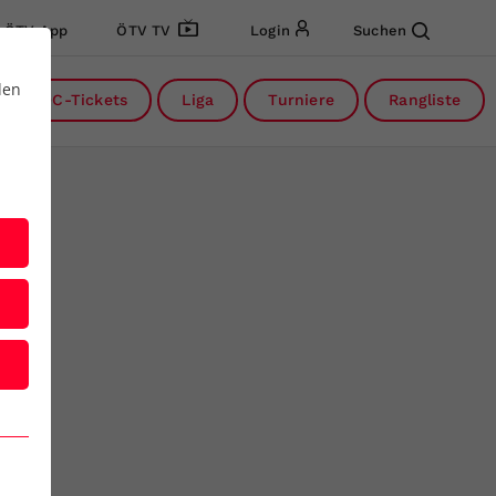
ÖTV App
ÖTV TV
Login
Suchen
den
DC-Tickets
Liga
Turniere
Rangliste