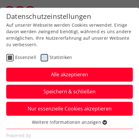
Zurück zur Newsübersicht
Datenschutzeinstellungen
Burgenländischer Tennisverband
Auf unserer Webseite werden Cookies verwendet. Einige
davon werden zwingend benötigt, während es uns andere
ermöglichen, Ihre Nutzererfahrung auf unserer Webseite
zu verbessern.
ATP
Essenziell
Statistiken
Die Vorbereitungen auf
die LAYJET-OPEN in Bad
Alle akzeptieren
Waltersdorf laufen auf
Speichern & schließen
Hochtouren
Nur essenzielle Cookies akzeptieren
Sebastian Ofner und Dominic Thiem
haben ihr Kommen schon vor längerer
Weitere Informationen anzeigen
Essenziell
Zeit angekündigt.
Essenzielle Cookies werden für grundlegende
Powered by