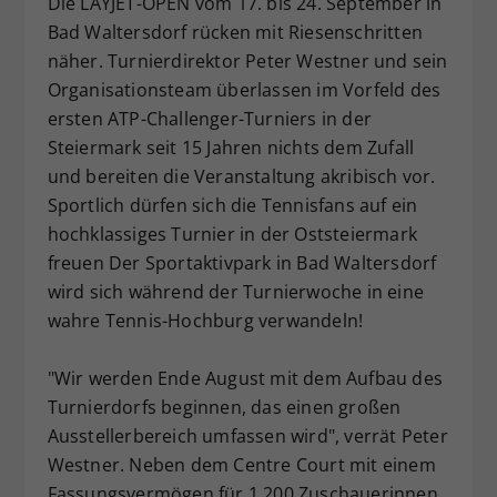
Die LAYJET-OPEN vom 17. bis 24. September in
Dieser Wert speichert Ihre Consent-
Bad Waltersdorf rücken mit Riesenschritten
Einstellungen. Unter anderem eine
näher. Turnierdirektor Peter Westner und sein
zufällig generierte ID, für die
Organisationsteam überlassen im Vorfeld des
Zweck
historische Speicherung Ihrer
ersten ATP-Challenger-Turniers in der
vorgenommen Einstellungen, falls der
Steiermark seit 15 Jahren nichts dem Zufall
Webseiten-Betreiber dies eingestellt
hat.
und bereiten die Veranstaltung akribisch vor.
Sportlich dürfen sich die Tennisfans auf ein
hochklassiges Turnier in der Oststeiermark
freuen Der Sportaktivpark in Bad Waltersdorf
wird sich während der Turnierwoche in eine
wahre Tennis-Hochburg verwandeln!
"Wir werden Ende August mit dem Aufbau des
Turnierdorfs beginnen, das einen großen
Ausstellerbereich umfassen wird", verrät Peter
Westner. Neben dem Centre Court mit einem
Fassungsvermögen für 1.200 Zuschauerinnen