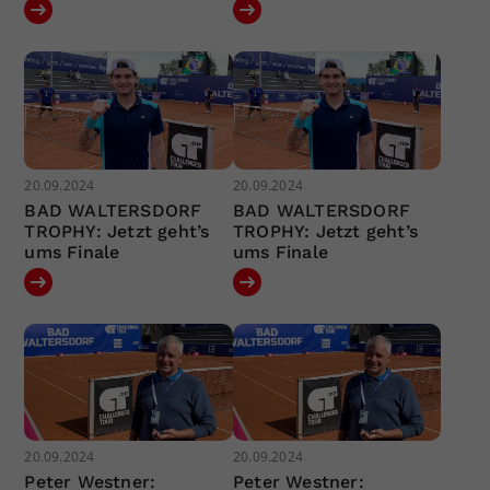
20.09.2024
20.09.2024
BAD WALTERSDORF
BAD WALTERSDORF
TROPHY: Jetzt geht’s
TROPHY: Jetzt geht’s
ums Finale
ums Finale
20.09.2024
20.09.2024
Peter Westner:
Peter Westner: