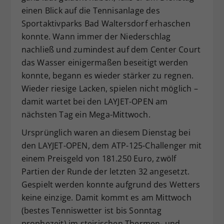
einen Blick auf die Tennisanlage des
Dieser Wert speichert Ihre Consent-
Einstellungen. Unter anderem eine
Sportaktivparks Bad Waltersdorf erhaschen
zufällig generierte ID, für die
konnte. Wann immer der Niederschlag
Zweck
historische Speicherung Ihrer
nachließ und zumindest auf dem Center Court
vorgenommen Einstellungen, falls der
das Wasser einigermaßen beseitigt werden
Webseiten-Betreiber dies eingestellt
konnte, begann es wieder stärker zu regnen.
hat.
Wieder riesige Lacken, spielen nicht möglich –
damit wartet bei den LAYJET-OPEN am
nächsten Tag ein Mega-Mittwoch.
Ursprünglich waren an diesem Dienstag bei
den LAYJET-OPEN, dem ATP-125-Challenger mit
einem Preisgeld von 181.250 Euro, zwölf
Partien der Runde der letzten 32 angesetzt.
Gespielt werden konnte aufgrund des Wetters
keine einzige. Damit kommt es am Mittwoch
(bestes Tenniswetter ist bis Sonntag
prophezeit) im steirischen Thermen- und