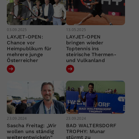
03.09.2025
13.05.2025
LAYJET-OPEN:
LAYJET-OPEN
Chance vor
bringen wieder
Heimpublikum für
Toptennis ins
mehrere junge
steirische Thermen-
Österreicher
und Vulkanland
23.09.2024
23.09.2024
Sascha Freitag: „Wir
BAD WALTERSDORF
wollen uns ständig
TROPHY: Munar
weiterentwickeln“
stürmt zu