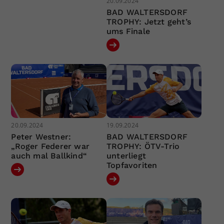
20.09.2024
BAD WALTERSDORF
TROPHY: Jetzt geht’s
ums Finale
20.09.2024
19.09.2024
Peter Westner:
BAD WALTERSDORF
„Roger Federer war
TROPHY: ÖTV-Trio
auch mal Ballkind“
unterliegt
Topfavoriten