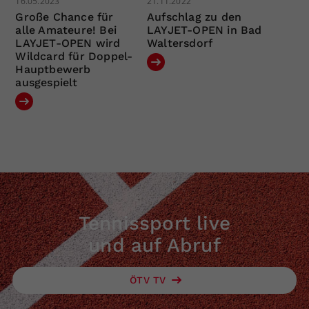
16.05.2023
21.11.2022
Große Chance für
Aufschlag zu den
alle Amateure! Bei
LAYJET-OPEN in Bad
LAYJET-OPEN wird
Waltersdorf
Wildcard für Doppel-
Hauptbewerb
ausgespielt
Tennissport live
und auf Abruf
ÖTV TV