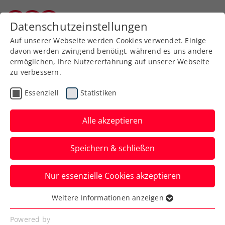
Zurück zur Newsübersicht
Datenschutzeinstellungen
Burgenländischer Tennisverband
Auf unserer Webseite werden Cookies verwendet. Einige
davon werden zwingend benötigt, während es uns andere
ermöglichen, Ihre Nutzererfahrung auf unserer Webseite
zu verbessern.
ATP
Turniere
Essenziell
Statistiken
Mega-Mittwoch bei den
LAYJET-OPEN in Bad
Alle akzeptieren
Waltersdorf
Speichern & schließen
Regen zwingt beim ATP-Challenger am
Nur essenzielle Cookies akzeptieren
Dienstag zur Pause. Für Mittwoch wird
perfektes Wetter prophezeit.
Weitere Informationen anzeigen
Essenziell
Verfasst von: Presseaussendung / Redaktion, 16.09.2025
Essenzielle Cookies werden für grundlegende
Powered by