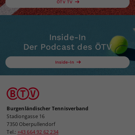
ÖTV TV
Inside-In
Der Podcast des ÖTV
Inside-In
Burgenländischer Tennisverband
Stadiongasse 16
7350 Oberpullendorf
Tel.:
+43 664 92 62 234