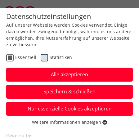
Zurück zur Newsübersicht
Datenschutzeinstellungen
Burgenländischer Tennisverband
Auf unserer Webseite werden Cookies verwendet. Einige
davon werden zwingend benötigt, während es uns andere
ermöglichen, Ihre Nutzererfahrung auf unserer Webseite
zu verbessern.
Turniere
ATP
Essenziell
Statistiken
LAYJET-OPEN:
Erstrundenkracher Paire
Alle akzeptieren
gegen Fognini in Bad
Speichern & schließen
Waltersdorf
Nur essenzielle Cookies akzeptieren
Im Hauptfeld des ATP-Challengers stehen
vorläufig sechs Österreicher. Drei davon
Weitere Informationen anzeigen
Essenziell
starten gegen Qualifikanten.
Essenzielle Cookies werden für grundlegende
Powered by