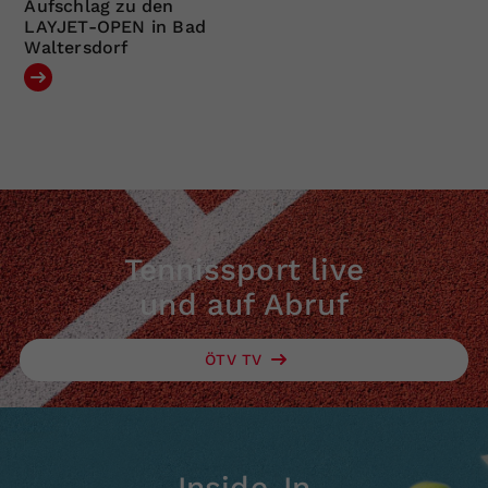
Aufschlag zu den
LAYJET-OPEN in Bad
Waltersdorf
Tennissport live
und auf Abruf
ÖTV TV
Inside-In