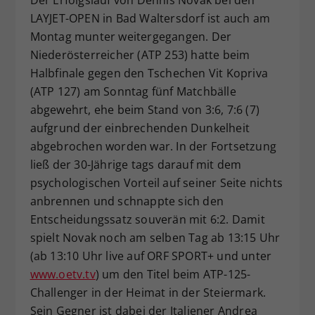
Dieser Wert speichert Ihre Consent-
LAYJET-OPEN in Bad Waltersdorf ist auch am
Einstellungen. Unter anderem eine
Montag munter weitergegangen. Der
zufällig generierte ID, für die
Niederösterreicher (ATP 253) hatte beim
Zweck
historische Speicherung Ihrer
Halbfinale gegen den Tschechen Vit Kopriva
vorgenommen Einstellungen, falls der
(ATP 127) am Sonntag fünf Matchbälle
Webseiten-Betreiber dies eingestellt
abgewehrt, ehe beim Stand von 3:6, 7:6 (7)
hat.
aufgrund der einbrechenden Dunkelheit
abgebrochen worden war. In der Fortsetzung
ließ der 30-Jährige tags darauf mit dem
psychologischen Vorteil auf seiner Seite nichts
anbrennen und schnappte sich den
Entscheidungssatz souverän mit 6:2. Damit
spielt Novak noch am selben Tag ab 13:15 Uhr
(ab 13:10 Uhr live auf ORF SPORT+ und unter
www.oetv.tv
) um den Titel beim ATP-125-
Challenger in der Heimat in der Steiermark.
Sein Gegner ist dabei der Italiener Andrea