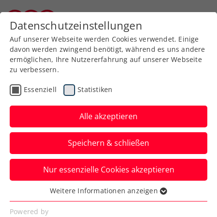
Zurück zur Newsübersicht
Datenschutzeinstellungen
Burgenländischer Tennisverband
Auf unserer Webseite werden Cookies verwendet. Einige
davon werden zwingend benötigt, während es uns andere
ermöglichen, Ihre Nutzererfahrung auf unserer Webseite
zu verbessern.
Turniere
ATP
Essenziell
Statistiken
Novak vollendet
Comeback gegen Kopriva:
Alle akzeptieren
Finaleinzug bei den
Speichern & schließen
LAYJET-OPEN
Nur essenzielle Cookies akzeptieren
Um 13:15 Uhr kämpft das ÖTV-Ass damit
um den Titel beim ATP-125-Challenger in
Weitere Informationen anzeigen
Essenziell
Bad Waltersdorf.
Essenzielle Cookies werden für grundlegende
Powered by