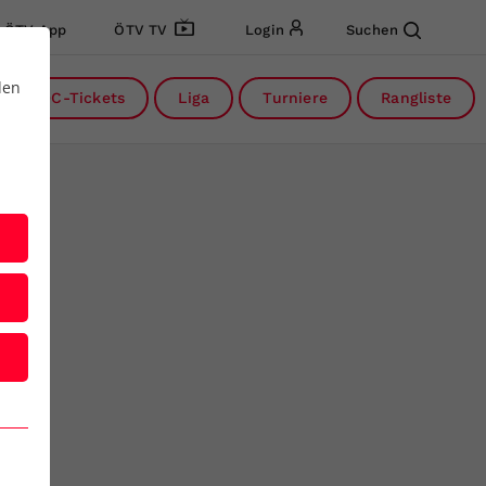
ÖTV App
ÖTV TV
Login
Suchen
den
DC-Tickets
Liga
Turniere
Rangliste