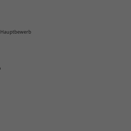
e Hauptbewerb
b
b