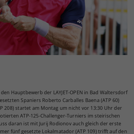
Zweck
generierte ID, für die historische Speicherung
Ihrer vorgenommen Einstellungen, falls der
Webseiten-Betreiber dies eingestellt hat.
, den Hauptbewerb der LAYJET-OPEN in Bad Waltersdorf
esetzten Spaniers Roberto Carballes Baena (ATP 60)
TP 208) startet am Montag um nicht vor 13:30 Uhr der
tierten ATP-125-Challenger-Turniers im steirischen
s daran ist mit Jurij Rodionov auch gleich der erste
mer fünf gesetzte Lokalmatador (ATP 109) trifft auf den