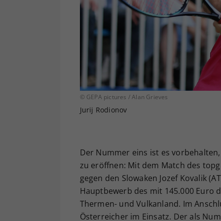
© GEPA pictures / Alan Grieves
Jurij Rodionov
Der Nummer eins ist es vorbehalten
zu eröffnen: Mit dem Match des topg
gegen den Slowaken Jozef Kovalik (A
Hauptbewerb des mit 145.000 Euro do
Thermen- und Vulkanland. Im Anschlus
Österreicher im Einsatz. Der als Num