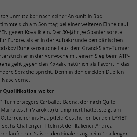
.
tag unmittelbar nach seiner Ankunft in Bad
stimmte sich am Sonntag bei einer weiteren Einheit auf
PEN gegen Kovalik ein. Der 30-jährige Spanier sorgte
für Furore, als er in der Auftaktrunde den dänischen
Nodskov Rune sensationell aus dem Grand-Slam-Turnier
erstrich er in der Vorwoche mit einem Sieg beim ATP-
Baena geht gegen den Kovalik natürlich als Favorit in das
andere Sprache spricht. Denn in den direkten Duellen
e Nase vorne.
r Qualifikation weiter
P-Turniersiegers Carballes Baena, der nach Quito
 Marrakesch (Marokko) triumphiert hatte, steigt am
Österreicher ins Hauptfeld-Geschehen bei den LAYJET-
echs Challenger-Titeln ist der Italiener Andrea
n der laufenden Saison den Finaleinzug beim Challenger