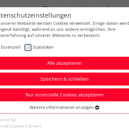
ÖTV
Landesverbände
News
tenschutzeinstellungen
 unserer Webseite werden Cookies verwendet. Einige davon wer
Ausbildung
Services
Über uns
ngend benötigt, während es uns andere ermöglichen, Ihre
zererfahrung auf unserer Webseite zu verbessern.
Essenziell
Statistiken
Alle akzeptieren
Speichern & schließen
Nur essenzielle Cookies akzeptieren
Hauptbewerb startet
Weitere Informationen anzeigen
ssenziell
nd Carballes Baena
senzielle Cookies werden für grundlegende Funktionen der
ered by
bseite benötigt. Dadurch ist gewährleistet, dass die Webseite
linski Cookie Consent