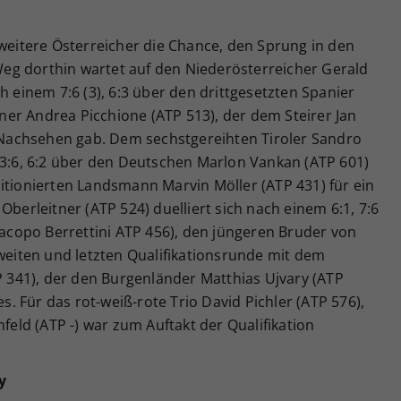
 weitere Österreicher die Chance, den Sprung in den
eg dorthin wartet auf den Niederösterreicher Gerald
h einem 7:6 (3), 6:3 über den drittgesetzten Spanier
iener Andrea Picchione (ATP 513), der dem Steirer Jan
s Nachsehen gab. Dem sechstgereihten Tiroler Sandro
 3:6, 6:2 über den Deutschen Marlon Vankan (ATP 601)
itionierten Landsmann Marvin Möller (ATP 431) für ein
Oberleitner (ATP 524) duelliert sich nach einem 6:1, 7:6
 Jacopo Berrettini ATP 456), den jüngeren Bruder von
zweiten und letzten Qualifikationsrunde mit dem
TP 341), der den Burgenländer Matthias Ujvary (ATP
es. Für das rot-weiß-rote Trio David Pichler (ATP 576),
nfeld (ATP -) war zum Auftakt der Qualifikation
y