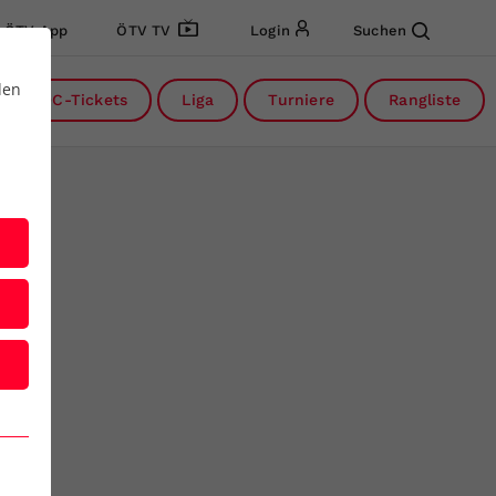
ÖTV App
ÖTV TV
Login
Suchen
den
DC-Tickets
Liga
Turniere
Rangliste