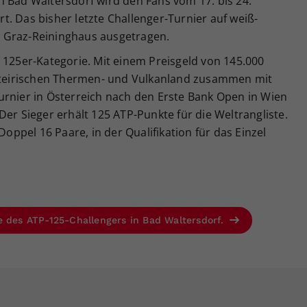
n Bad Waltersdorf wird den Fans vom 17. bis 24.
. Das bisher letzte Challenger-Turnier auf weiß-
 Graz-Reininghaus ausgetragen.
 125er-Kategorie. Mit einem Preisgeld von 145.000
tsteirischen Thermen- und Vulkanland zusammen mit
urnier in Österreich nach den Erste Bank Open in Wien
Der Sieger erhält 125 ATP-Punkte für die Weltrangliste.
Doppel 16 Paare, in der Qualifikation für das Einzel
e des ATP-125-Challengers in Bad Waltersdorf.