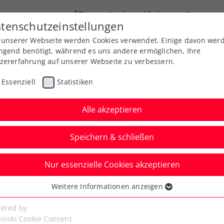
ÖTV
Landesverbände
News
tenschutzeinstellungen
 unserer Webseite werden Cookies verwendet. Einige davon wer
Ausbildung
Services
Über uns
ngend benötigt, während es uns andere ermöglichen, Ihre
zererfahrung auf unserer Webseite zu verbessern.
Essenziell
Statistiken
Alle akzeptieren
Speichern & schließen
Nur essenzielle Cookies akzeptieren
bei LAYJET-OPEN:
Weitere Informationen anzeigen
ssenziell
Nummer 1
senzielle Cookies werden für grundlegende Funktionen der
ered by
bseite benötigt. Dadurch ist gewährleistet, dass die Webseite
linski Cookie Consent