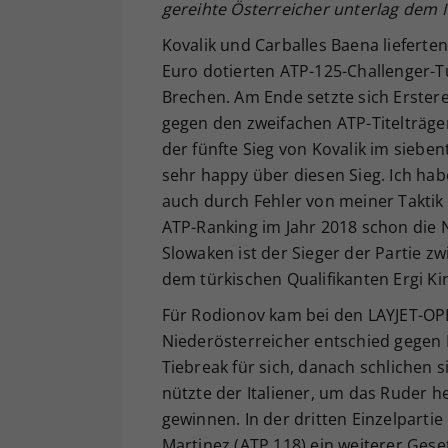
gereihte Österreicher unterlag dem Ita
Kovalik und Carballes Baena lieferte
Euro dotierten ATP-125-Challenger-T
Brechen. Am Ende setzte sich Erster
gegen den zweifachen ATP-Titelträger a
der fünfte Sieg von Kovalik im sieben
sehr happy über diesen Sieg. Ich ha
auch durch Fehler von meiner Taktik n
ATP-Ranking im Jahr 2018 schon die 
Slowaken ist der Sieger der Partie 
dem türkischen Qualifikanten Ergi Kir
Für Rodionov kam bei den LAYJET-OPE
Niederösterreicher entschied gegen 
Tiebreak für sich, danach schlichen si
nützte der Italiener, um das Ruder 
gewinnen. In der dritten Einzelparti
Martinez (ATP 118) ein weiterer Ges