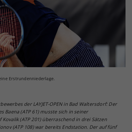
Zweck
generierte ID, für die historische Speicherung
Ihrer vorgenommen Einstellungen, falls der
Webseiten-Betreiber dies eingestellt hat.
 eine Erstrundenniederlage.
bewerbes der LAYJET-OPEN in Bad Waltersdorf: Der
s Baena (ATP 61) musste sich in seiner
 Kovalik (ATP 201) überraschend in drei Sätzen
ionov (ATP 108) war bereits Endstation. Der auf fünf