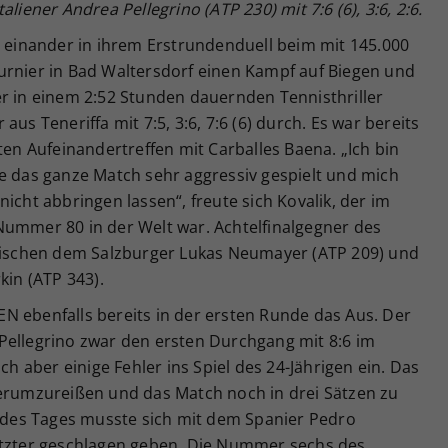
liener Andrea Pellegrino (ATP 230) mit 7:6 (6), 3:6, 2:6.
n einander in ihrem Erstrundenduell beim mit 145.000
urnier in Bad Waltersdorf einen Kampf auf Biegen und
er in einem 2:52 Stunden dauernden Tennisthriller
us Teneriffa mit 7:5, 3:6, 7:6 (6) durch. Es war bereits
ten Aufeinandertreffen mit Carballes Baena. „Ich bin
be das ganze Match sehr aggressiv gespielt und mich
icht abbringen lassen“, freute sich Kovalik, der im
Nummer 80 in der Welt war. Achtelfinalgegner des
zwischen dem Salzburger Lukas Neumayer (ATP 209) und
kin (ATP 343).
N ebenfalls bereits in der ersten Runde das Aus. Der
Pellegrino zwar den ersten Durchgang mit 8:6 im
ch aber einige Fehler ins Spiel des 24-Jährigen ein. Das
herumzureißen und das Match noch in drei Sätzen zu
e des Tages musste sich mit dem Spanier Pedro
etzter geschlagen geben. Die Nummer sechs des