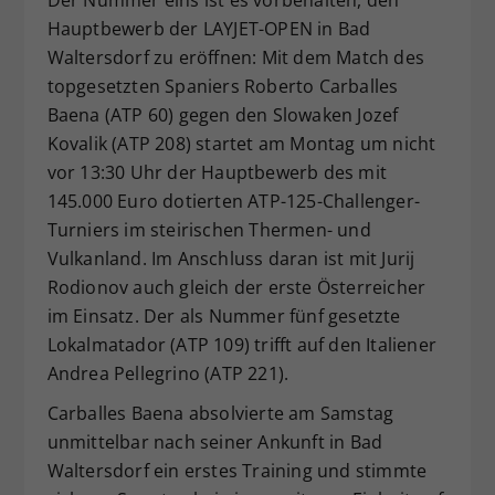
Dieser Wert speichert Ihre Consent-
Hauptbewerb der LAYJET-OPEN in Bad
Einstellungen. Unter anderem eine
Waltersdorf zu eröffnen: Mit dem Match des
zufällig generierte ID, für die
topgesetzten Spaniers Roberto Carballes
Zweck
historische Speicherung Ihrer
Baena (ATP 60) gegen den Slowaken Jozef
vorgenommen Einstellungen, falls der
Kovalik (ATP 208) startet am Montag um nicht
Webseiten-Betreiber dies eingestellt
vor 13:30 Uhr der Hauptbewerb des mit
hat.
145.000 Euro dotierten ATP-125-Challenger-
Turniers im steirischen Thermen- und
Vulkanland. Im Anschluss daran ist mit Jurij
Rodionov auch gleich der erste Österreicher
im Einsatz. Der als Nummer fünf gesetzte
Lokalmatador (ATP 109) trifft auf den Italiener
Andrea Pellegrino (ATP 221).
Carballes Baena absolvierte am Samstag
unmittelbar nach seiner Ankunft in Bad
Waltersdorf ein erstes Training und stimmte