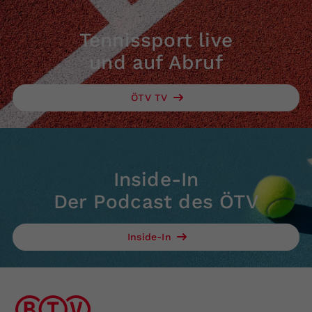
Tennissport live
und auf Abruf
ÖTV TV
Inside-In
Der Podcast des ÖTV
Inside-In