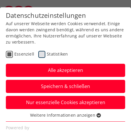
Zurück zur Newsübersicht
Datenschutzeinstellungen
Burgenländischer Tennisverband
Auf unserer Webseite werden Cookies verwendet. Einige
davon werden zwingend benötigt, während es uns andere
ermöglichen, Ihre Nutzererfahrung auf unserer Webseite
zu verbessern.
Turniere
ATP
Essenziell
Statistiken
LAYJET-OPEN:
Hauptbewerb startet mit
Alle akzeptieren
Rodionov und Carballes
Speichern & schließen
Baena
Nur essenzielle Cookies akzeptieren
Zudem kämpfen beim ATP-Challenger in
Bad Waltersdorf am Montag drei ÖTV-
Weitere Informationen anzeigen
Essenziell
Asse um einen Platz im Hauptfeld.
Essenzielle Cookies werden für grundlegende
Powered by