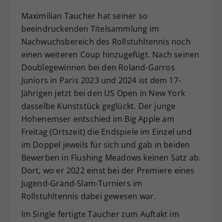
Dieser Wert speichert Ihre Consent-
Maximilian Taucher hat seiner so
Einstellungen. Unter anderem eine
beeindruckenden Titelsammlung im
zufällig generierte ID, für die
Nachwuchsbereich des Rollstuhltennis noch
Zweck
historische Speicherung Ihrer
einen weiteren Coup hinzugefügt. Nach seinen
vorgenommen Einstellungen, falls der
Webseiten-Betreiber dies eingestellt
Doublegewinnen bei den Roland-Garros
hat.
Juniors in Paris 2023 und 2024 ist dem 17-
Jährigen jetzt bei den US Open in New York
dasselbe Kunststück geglückt. Der junge
Hohenemser entschied im Big Apple am
Freitag (Ortszeit) die Endspiele im Einzel und
im Doppel jeweils für sich und gab in beiden
Bewerben in Flushing Meadows keinen Satz ab.
Dort, wo er 2022 einst bei der Premiere eines
Jugend-Grand-Slam-Turniers im
Rollstuhltennis dabei gewesen war.
Im Single fertigte Taucher zum Auftakt im