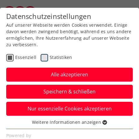
Zurück zur Newsübersicht
Datenschutzeinstellungen
Burgenländischer Tennisverband
Auf unserer Webseite werden Cookies verwendet. Einige
davon werden zwingend benötigt, während es uns andere
ermöglichen, Ihre Nutzererfahrung auf unserer Webseite
zu verbessern.
Rollstuhltennis
Inklusion
Turniere
Essenziell
Statistiken
Kids & Jugend
Alle akzeptieren
US Open: Taucher krönt
Speichern & schließen
seine Juniorenkarriere
mit Double
Nur essenzielle Cookies akzeptieren
Die ÖTV-Rollstuhltennis-
Weitere Informationen anzeigen
Essenziell
Zukunftshoffnung bleibt in New York in
Essenzielle Cookies werden für grundlegende
Powered by
allen Matches ohne Satzverlust.