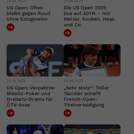
26.08.2025
20.08.2025
US Open: Ofner
Die US Open 2025
bleibt gegen Ruud
live auf JOYN – mit
ohne Satzgewinn
Melzer, Koubek, Haas
und Co.
20.08.2025
07.06.2025
US Open: Verpatzter
„Sehr stolz“: Toller
Misolic-Poker und
Taucher schafft
Dreisatz-Drama für
French-Open-
ÖTV-Asse
Titelverteidigung