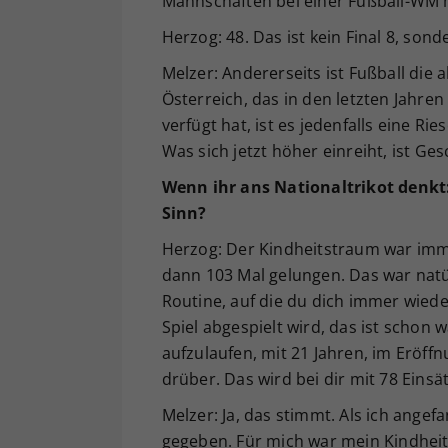
Mannschaften bei einer Fußball-WM 
Herzog: 48. Das ist kein Final 8, sond
Melzer: Andererseits ist Fußball die 
Österreich, das in den letzten Jahre
verfügt hat, ist es jedenfalls eine Rie
Was sich jetzt höher einreiht, ist G
Wenn ihr ans Nationaltrikot denkt
Sinn?
Herzog: Der Kindheitstraum war immer
dann 103 Mal gelungen. Das war natü
Routine, auf die du dich immer wie
Spiel abgespielt wird, das ist scho
aufzulaufen, mit 21 Jahren, im Eröffnu
drüber. Das wird bei dir mit 78 Einsät
Melzer: Ja, das stimmt. Als ich angef
gegeben. Für mich war mein Kindheit