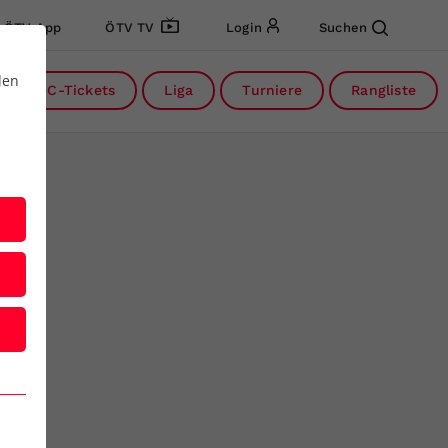
ÖTV App
ÖTV TV
Login
Suchen
den
DC-Tickets
Liga
Turniere
Rangliste