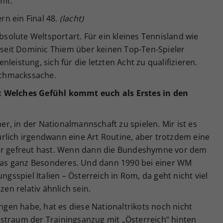
mit.
ern ein Final 48.
(lacht)
absolute Weltsportart. Für ein kleines Tennisland wie
n seit Dominic Thiem über keinen Top-Ten-Spieler
senleistung, sich für die letzten Acht zu qualifizieren.
eschmackssache.
: Welches Gefühl kommt euch als Erstes in den
, in der Nationalmannschaft zu spielen. Mir ist es
rlich irgendwann eine Art Routine, aber trotzdem eine
der gefreut hast. Wenn dann die Bundeshymne vor dem
n was ganz Besonderes. Und dann 1990 bei einer WM
ngsspiel Italien – Österreich in Rom, da geht nicht viel
zen relativ ähnlich sein.
angen habe, hat es diese Nationaltrikots noch nicht
straum der Trainingsanzug mit „Österreich“ hinten