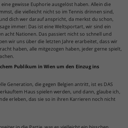
 eine gewisse Euphorie ausgelöst haben. Allein die
mst, die vielleicht nicht so im Tennis drinnen sind,
nd dich wer darauf anspricht, da merkst du schon,
 sage immer: Das ist eine Weltsportart, wir sind ein
n acht Nationen. Das passiert nicht so schnell und
en wir uns über die letzten Jahre erarbeitet, dass wir
cht haben, alle mitgezogen haben, jeder gerne spielt,
achen.
mischem Publikum in Wien um den Einzug ins
elle Generation, die gegen Belgien antritt, ist es DAS
usverkauftem Haus spielen werden, und dann, glaube ich,
e erleben, das sie so in ihren Karrieren noch nicht
eiter in die Partie, was es vielleicht ein bisschen