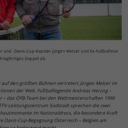
Zweck
generierte ID, für die historische Speicherung
Ihrer vorgenommen Einstellungen, falls der
Webseiten-Betreiber dies eingestellt hat.
or und -Davis-Cup-Kapitän Jürgen Melzer und Ex-Fußballstar
hlagfertiges Doppel ab.
st auf den größten Bühnen vertreten: Jürgen Melzer im
tionen der Welt, Fußballlegende Andreas Herzog –
er – das ÖFB-Team bei den Weltmeisterschaften 1990
ÖTV-Leistungszentrum Südstadt sprechen die zwei
hautmomente im Nationaldress, die besondere Kraft
ie Davis-Cup-Begegnung Österreich – Belgien am
Wien so bedeutend macht.