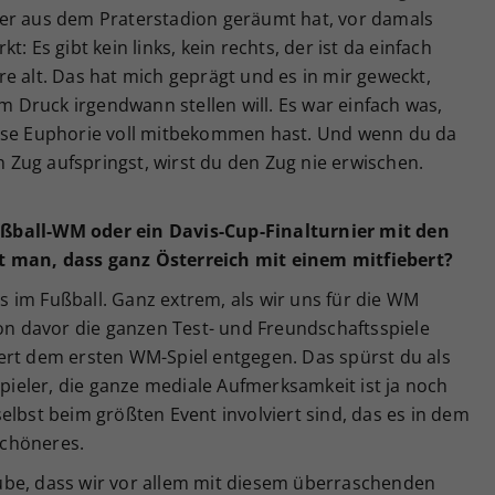
er aus dem Praterstadion geräumt hat, vor damals
: Es gibt kein links, kein rechts, der ist da einfach
e alt. Das hat mich geprägt und es in mir geweckt,
em Druck irgendwann stellen will. Es war einfach was,
iese Euphorie voll mitbekommen hast. Und wenn du da
en Zug aufspringst, wirst du den Zug nie erwischen.
ßball-WM oder ein Davis-Cup-Finalturnier mit den
t man, dass ganz Österreich mit einem mitfiebert?
 im Fußball. Ganz extrem, als wir uns für die WM
hon davor die ganzen Test- und Freundschaftsspiele
ert dem ersten WM-Spiel entgegen. Das spürst du als
Spieler, die ganze mediale Aufmerksamkeit ist ja noch
elbst beim größten Event involviert sind, das es in dem
 Schöneres.
laube, dass wir vor allem mit diesem überraschenden