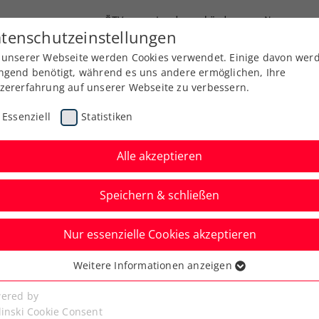
ÖTV
Landesverbände
News
tenschutzeinstellungen
 unserer Webseite werden Cookies verwendet. Einige davon wer
Ausbildung
Services
Über uns
ngend benötigt, während es uns andere ermöglichen, Ihre
zererfahrung auf unserer Webseite zu verbessern.
Essenziell
Statistiken
Alle akzeptieren
Speichern & schließen
Nur essenzielle Cookies akzeptieren
zt noch Gänsehaut,
Weitere Informationen anzeigen
ssenziell
er rede“
senzielle Cookies werden für grundlegende Funktionen der
ered by
bseite benötigt. Dadurch ist gewährleistet, dass die Webseite
linski Cookie Consent