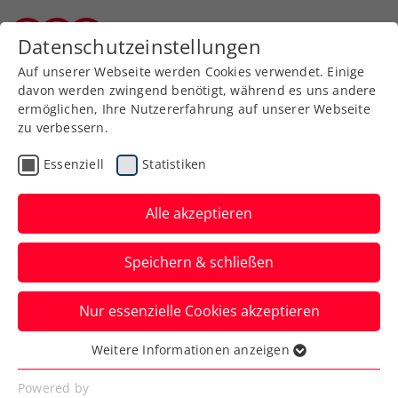
Zurück zur Newsübersicht
Datenschutzeinstellungen
Burgenländischer Tennisverband
Auf unserer Webseite werden Cookies verwendet. Einige
davon werden zwingend benötigt, während es uns andere
ermöglichen, Ihre Nutzererfahrung auf unserer Webseite
zu verbessern.
Davis Cup
Essenziell
Statistiken
Jürgen Melzer: „Es wäre
einer unserer größten
Alle akzeptieren
Erfolge im Davis Cup“
Speichern & schließen
Das KURIER Austria Davis Cup Team kann
Nur essenzielle Cookies akzeptieren
mit einem Sieg in Ungarn österreichische
Tennisgeschichte schreiben.
Weitere Informationen anzeigen
Essenziell
Verfasst von: Manuel Wachta, 10.09.2025
Essenzielle Cookies werden für grundlegende
Powered by