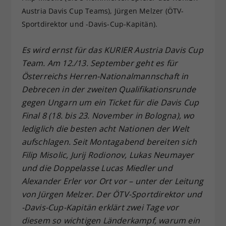
Austria Davis Cup Teams), Jürgen Melzer (ÖTV-
Dieser Wert speichert Ihre Consent-
Einstellungen. Unter anderem eine
Sportdirektor und -Davis-Cup-Kapitän).
zufällig generierte ID, für die
Zweck
historische Speicherung Ihrer
Es wird ernst für das KURIER Austria Davis Cup
vorgenommen Einstellungen, falls der
Team. Am 12./13. September geht es für
Webseiten-Betreiber dies eingestellt
Österreichs Herren-Nationalmannschaft in
hat.
Debrecen in der zweiten Qualifikationsrunde
gegen Ungarn um ein Ticket für die Davis Cup
Final 8 (18. bis 23. November in Bologna), wo
lediglich die besten acht Nationen der Welt
aufschlagen. Seit Montagabend bereiten sich
Filip Misolic, Jurij Rodionov, Lukas Neumayer
und die Doppelasse Lucas Miedler und
Alexander Erler vor Ort vor – unter der Leitung
von Jürgen Melzer. Der ÖTV-Sportdirektor und
-Davis-Cup-Kapitän erklärt zwei Tage vor
diesem so wichtigen Länderkampf, warum ein