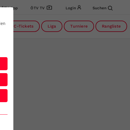
ÖTV App
ÖTV TV
Login
Suchen
den
DC-Tickets
Liga
Turniere
Rangliste