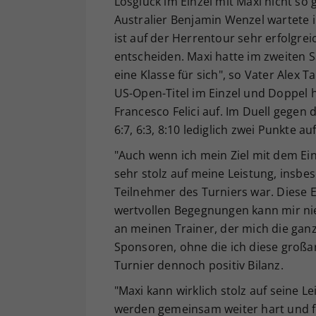
Losglück im Einzel mit Maxi nicht so
Australier Benjamin Wenzel wartete 
ist auf der Herrentour sehr erfolgrei
entscheiden. Maxi hatte im zweiten 
eine Klasse für sich", so Vater Alex
US-Open-Titel im Einzel und Doppel h
Francesco Felici auf. Im Duell gegen
6:7, 6:3, 8:10 lediglich zwei Punkte au
"Auch wenn ich mein Ziel mit dem Ein
sehr stolz auf meine Leistung, insbe
Teilnehmer des Turniers war. Diese 
wertvollen Begegnungen kann mir n
an meinen Trainer, der mich die gan
Sponsoren, ohne die ich diese großa
Turnier dennoch positiv Bilanz.
"Maxi kann wirklich stolz auf seine L
werden gemeinsam weiter hart und fo