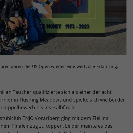
Zweck
generierte ID, für die historische Speicherung
Ihrer vorgenommen Einstellungen, falls der
Webseiten-Betreiber dies eingestellt hat.
Forer waren die US Open wieder eine wertvolle Erfahrung.
lian Taucher qualifizierte sich als einer der acht
rnier in Flushing Meadows und spielte sich wie bei der
d Doppelbewerb bis ins Halbfinale.
tuhlclub ENJO Vorarlberg ging mit dem Ziel ins
inem Finaleinzug zu toppen. Leider meinte es das