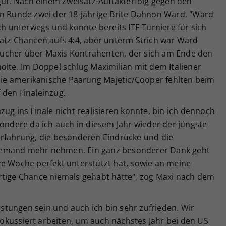
 gut. Nach einem Zweisatz-Auftakterfolg gegen den
in Runde zwei der 18-jährige Brite Dahnon Ward. "Ward
ch unterwegs und konnte bereits ITF-Turniere für sich
Satz Chancen aufs 4:4, aber unterm Strich war Ward
 Taucher über Maxis Kontrahenten, der sich am Ende den
olte. Im Doppel schlug Maximilian mit dem Italiener
 die amerikanische Paarung Majetic/Cooper fehlten beim
f den Finaleinzug.
zug ins Finale nicht realisieren konnte, bin ich dennoch
sondere da ich auch in diesem Jahr wieder der jüngste
Erfahrung, die besonderen Eindrücke und die
iemand mehr nehmen. Ein ganz besonderer Dank geht
ze Woche perfekt unterstützt hat, sowie an meine
rtige Chance niemals gehabt hätte", zog Maxi nach dem
eistungen sein und auch ich bin sehr zufrieden. Wir
kussiert arbeiten, um auch nächstes Jahr bei den US