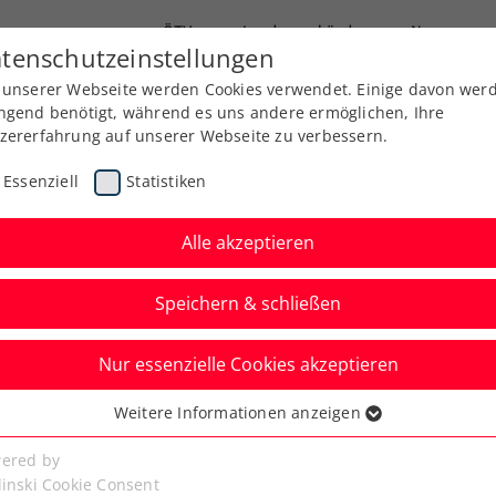
ÖTV
Landesverbände
News
tenschutzeinstellungen
 unserer Webseite werden Cookies verwendet. Einige davon wer
Ausbildung
Services
Über uns
ngend benötigt, während es uns andere ermöglichen, Ihre
zererfahrung auf unserer Webseite zu verbessern.
Essenziell
Statistiken
Alle akzeptieren
Speichern & schließen
ere
Nur essenzielle Cookies akzeptieren
her zweimal im
Weitere Informationen anzeigen
ssenziell
senzielle Cookies werden für grundlegende Funktionen der
ered by
bseite benötigt. Dadurch ist gewährleistet, dass die Webseite
linski Cookie Consent