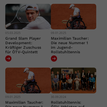
05.03.2025
09.01.2025
Grand Slam Player
Maximilian Taucher:
Development:
Die neue Nummer 1
Kräftiger Zuschuss
im Jugend-
für ÖTV-Quintett
Rollstuhltennis
09.01.2025
30.09.2024
Maximilian Taucher:
Rollstuhltennis:
Die neue Nummer 1
ÖTV-Athleten auf