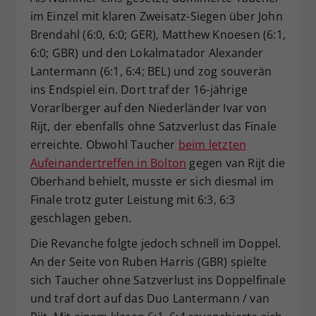
im Einzel mit klaren Zweisatz-Siegen über John
Dieser Wert speichert Ihre Consent-
Einstellungen. Unter anderem eine
Brendahl (6:0, 6:0; GER), Matthew Knoesen (6:1,
zufällig generierte ID, für die
6:0; GBR) und den Lokalmatador Alexander
Zweck
historische Speicherung Ihrer
Lantermann (6:1, 6:4; BEL) und zog souverän
vorgenommen Einstellungen, falls der
ins Endspiel ein. Dort traf der 16-jährige
Webseiten-Betreiber dies eingestellt
Vorarlberger auf den Niederländer Ivar von
hat.
Rijt, der ebenfalls ohne Satzverlust das Finale
erreichte. Obwohl Taucher
beim letzten
Aufeinandertreffen in Bolton
gegen van Rijt die
Oberhand behielt, musste er sich diesmal im
Finale trotz guter Leistung mit 6:3, 6:3
geschlagen geben.
Die Revanche folgte jedoch schnell im Doppel.
An der Seite von Ruben Harris (GBR) spielte
sich Taucher ohne Satzverlust ins Doppelfinale
und traf dort auf das Duo Lantermann / van