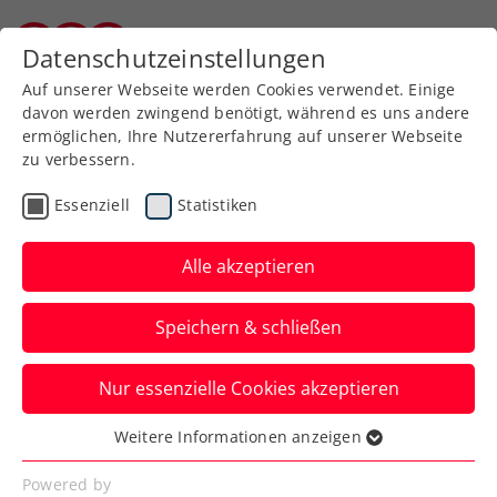
Zurück zur Newsübersicht
Datenschutzeinstellungen
Burgenländischer Tennisverband
Auf unserer Webseite werden Cookies verwendet. Einige
davon werden zwingend benötigt, während es uns andere
ermöglichen, Ihre Nutzererfahrung auf unserer Webseite
zu verbessern.
Rollstuhltennis
Inklusion
Turniere
Essenziell
Statistiken
Rollstuhltennis: Taucher
knapp am Double vorbei
Alle akzeptieren
In Belgien holt sich das ÖTV-
Speichern & schließen
Nachwuchstalent den Doppeltitel sowie
einen zweiten Platz im Einzel.
Nur essenzielle Cookies akzeptieren
Verfasst von: Stefan Schuh, 08.04.2024
Weitere Informationen anzeigen
Essenziell
Essenzielle Cookies werden für grundlegende
Powered by