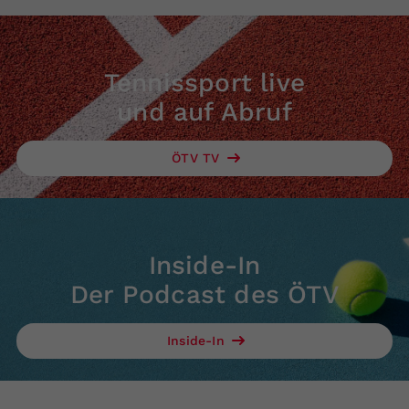
Tennissport live
und auf Abruf
ÖTV TV
Inside-In
Der Podcast des ÖTV
Inside-In