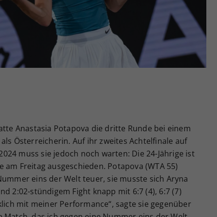
Zweck
generierte ID, für die historische Speicherung
Ihrer vorgenommen Einstellungen, falls der
Webseiten-Betreiber dies eingestellt hat.
atte Anastasia Potapova die dritte Runde bei einem
ls Österreicherin. Auf ihr zweites Achtelfinale auf
024 muss sie jedoch noch warten: Die 24-Jährige ist
e am Freitag ausgeschieden. Potapova (WTA 55)
Nummer eins der Welt teuer, sie musste sich Aryna
d 2:02-stündigem Fight knapp mit 6:7 (4), 6:7 (7)
klich mit meiner Performance“, sagte sie gegenüber
e Match, das ich gegen eine Nummer eins der Welt