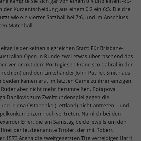
ng kämpfte sie sich gar von einem 0:4 und einem 4:5-
 der Kurzentscheidung aus einem 0:2 ein 6:3. Die drei
zt wie ein vierter Satzball bei 7:6, und im Anschluss
ten Matchball.
ltag leider keinen siegreichen Start: Für Brisbane-
Australian Open in Runde zwei etwas überraschend das
r verlor mit dem Portugiesen Francisco Cabral in der
hechien) und den Linkshänder John-Patrick Smith aus
ie beiden kamen erst im letzten Game zu ihrer einzigen
s Ruder aber nicht mehr herumreißen. Potapova
ga Danilović zum Zweitrundenspiel gegen die
 und Jelena Ostapenko (Lettland) nicht antreten – und
ppelkonkurrenzen noch vertreten. Nämlich bei den
lexander Erler, die am Samstag beide jeweils um den
öffnet der letztgenannte Tiroler, der mit Robert
r 1573 Arena die zweitgesetzten Titelverteidiger Harri