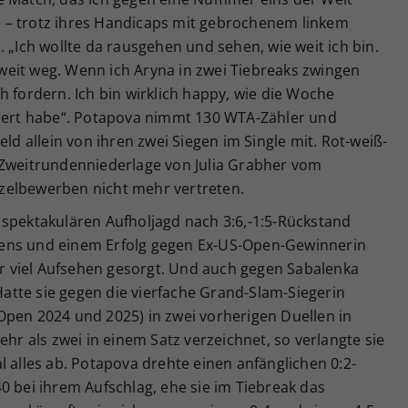
sie – trotz ihres Handicaps mit gebrochenem linkem
 „Ich wollte da rausgehen und sehen, wie weit ich bin.
o weit weg. Wenn ich Aryna in zwei Tiebreaks zwingen
h fordern. Ich bin wirklich happy, wie die Woche
ssert habe“. Potapova nimmt 130 WTA-Zähler und
eld allein von ihren zwei Siegen im Single mit. Rot-weiß-
 Zweitrundenniederlage von Julia Grabher vom
zelbewerben nicht mehr vertreten.
 spektakulären Aufholjagd nach 3:6,-1:5-Rückstand
ens und einem Erfolg gegen Ex-US-Open-Gewinnerin
 viel Aufsehen gesorgt. Und auch gegen Sabalenka
 Hatte sie gegen die vierfache Grand-Slam-Siegerin
Open 2024 und 2025) in zwei vorherigen Duellen in
 als zwei in einem Satz verzeichnet, so verlangte sie
l alles ab. Potapova drehte einen anfänglichen 0:2-
0 bei ihrem Aufschlag, ehe sie im Tiebreak das