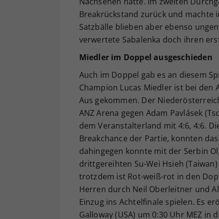
Nachsehen hatte. Im zweiten Durchga
Breakrückstand zurück und machte in
Satzbälle blieben aber ebenso ungenüt
verwertete Sabalenka doch ihren ers
Miedler im Doppel ausgeschieden
Auch im Doppel gab es an diesem Spie
Champion Lucas Miedler ist bei den 
Aus gekommen. Der Niederösterreiche
ANZ Arena gegen Adam Pavlásek (Tsc
dem Veranstalterland mit 4:6, 4:6. D
Breakchance der Partie, konnten da
dahingegen konnte mit der Serbin Ol
drittgereihten Su-Wei Hsieh (Taiwan)
trotzdem ist Rot-weiß-rot in den Do
Herren durch Neil Oberleitner und A
Einzug ins Achtelfinale spielen. Es er
Galloway (USA) um 0:30 Uhr MEZ in de