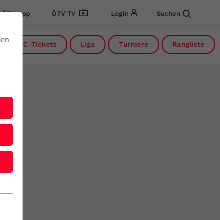
ÖTV App
ÖTV TV
Login
Suchen
den
DC-Tickets
Liga
Turniere
Rangliste