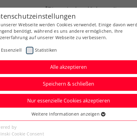
ÖTV
Landesverbände
News
tenschutzeinstellungen
 unserer Webseite werden Cookies verwendet. Einige davon wer
Ausbildung
Services
Über uns
ngend benötigt, während es uns andere ermöglichen, Ihre
zererfahrung auf unserer Webseite zu verbessern.
Essenziell
Statistiken
Alle akzeptieren
Speichern & schließen
Nur essenzielle Cookies akzeptieren
n: Potapova verkauft
Weitere Informationen anzeigen
ssenziell
alenka teuer
senzielle Cookies werden für grundlegende Funktionen der
ered by
bseite benötigt. Dadurch ist gewährleistet, dass die Webseite
linski Cookie Consent