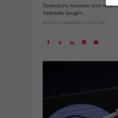
ei
Österreichs Nummer eins muss s
Tiebreaks beugen.
Verfasst von: Manuel Wachta, 23.01.2026
S