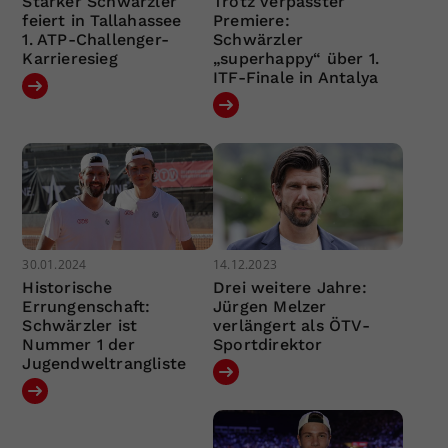
Starker Schwärzler
Trotz verpasster
feiert in Tallahassee
Premiere:
1. ATP-Challenger-
Schwärzler
Karrieresieg
„superhappy“ über 1.
ITF-Finale in Antalya
30.01.2024
14.12.2023
Historische
Drei weitere Jahre:
Errungenschaft:
Jürgen Melzer
Schwärzler ist
verlängert als ÖTV-
Nummer 1 der
Sportdirektor
Jugendweltrangliste