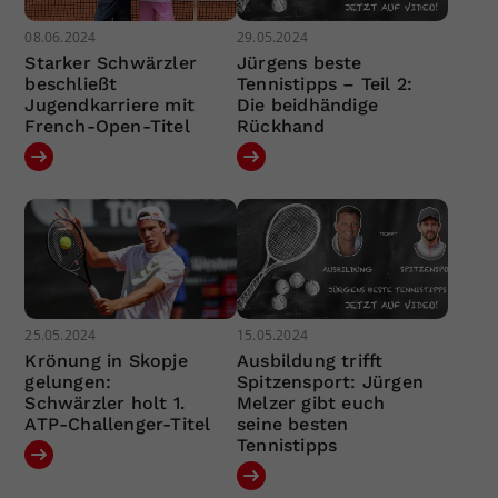
08.06.2024
29.05.2024
Starker Schwärzler
Jürgens beste
beschließt
Tennistipps – Teil 2:
Jugendkarriere mit
Die beidhändige
French-Open-Titel
Rückhand
25.05.2024
15.05.2024
Krönung in Skopje
Ausbildung trifft
gelungen:
Spitzensport: Jürgen
Schwärzler holt 1.
Melzer gibt euch
ATP-Challenger-Titel
seine besten
Tennistipps