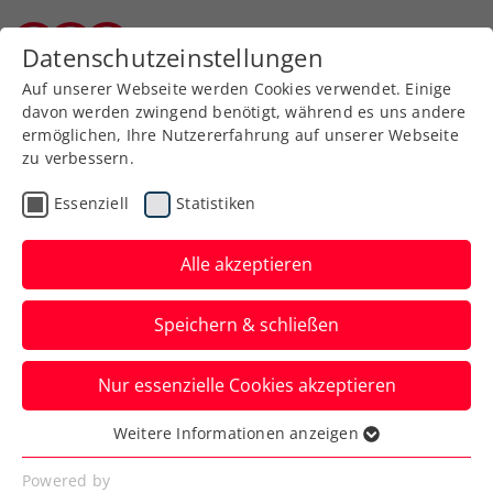
Zurück zur Newsübersicht
Datenschutzeinstellungen
Burgenländischer Tennisverband
Auf unserer Webseite werden Cookies verwendet. Einige
davon werden zwingend benötigt, während es uns andere
ermöglichen, Ihre Nutzererfahrung auf unserer Webseite
zu verbessern.
Verbands-Info
Kids & Jugend
Essenziell
Statistiken
Top-
Nachwuchshoffnungen
Alle akzeptieren
wechseln ins ÖTV-
Speichern & schließen
Leistungszentrum
Südstadt
Nur essenzielle Cookies akzeptieren
Weitere Informationen anzeigen
Jakob Mittermayr, Milan Gal, Julia
Essenziell
Ehrenberger nehmen in Maria Enzersdorf
Essenzielle Cookies werden für grundlegende
Powered by