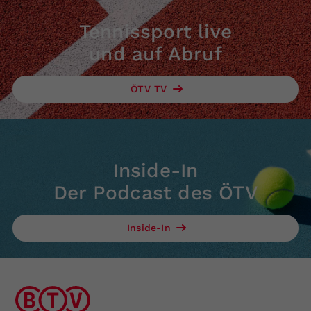
Tennissport live
und auf Abruf
ÖTV TV
Inside-In
Der Podcast des ÖTV
Inside-In