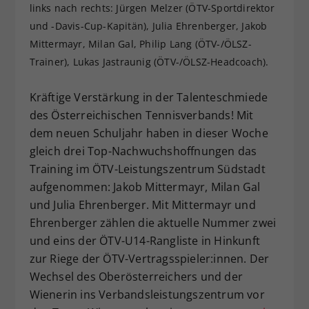
links nach rechts: Jürgen Melzer (ÖTV-Sportdirektor
Dieser Wert speichert Ihre Consent-
und -Davis-Cup-Kapitän), Julia Ehrenberger, Jakob
Einstellungen. Unter anderem eine
Mittermayr, Milan Gal, Philip Lang (ÖTV-/ÖLSZ-
zufällig generierte ID, für die
Zweck
historische Speicherung Ihrer
Trainer), Lukas Jastraunig (ÖTV-/ÖLSZ-Headcoach).
vorgenommen Einstellungen, falls der
Webseiten-Betreiber dies eingestellt
Kräftige Verstärkung in der Talenteschmiede
hat.
des Österreichischen Tennisverbands! Mit
dem neuen Schuljahr haben in dieser Woche
gleich drei Top-Nachwuchshoffnungen das
Training im ÖTV-Leistungszentrum Südstadt
aufgenommen: Jakob Mittermayr, Milan Gal
und Julia Ehrenberger. Mit Mittermayr und
Ehrenberger zählen die aktuelle Nummer zwei
und eins der ÖTV-U14-Rangliste in Hinkunft
zur Riege der ÖTV-Vertragsspieler:innen. Der
Wechsel des Oberösterreichers und der
Wienerin ins Verbandsleistungszentrum vor