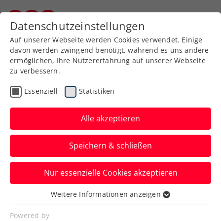
Zurück zur Newsübersicht
Datenschutzeinstellungen
Burgenländischer Tennisverband
Auf unserer Webseite werden Cookies verwendet. Einige
davon werden zwingend benötigt, während es uns andere
ermöglichen, Ihre Nutzererfahrung auf unserer Webseite
zu verbessern.
Turniere
ITF
Essenziell
Statistiken
Sparkasse Open
Ollersbach: Oberleitner
Alle akzeptieren
nach Krimi zum Heimsieg
Speichern & schließen
Das ÖTV-Ass wehrt beim ITF-
Nur essenzielle Cookies akzeptieren
Herrenturnier in Niederösterreich im
Finale drei Matchbälle ab.
Weitere Informationen anzeigen
Essenziell
Verfasst von: Manuel Wachta, 19.08.2024
Essenzielle Cookies werden für grundlegende
Powered by