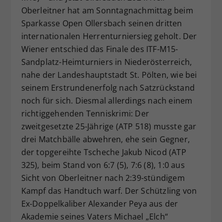
Oberleitner hat am Sonntagnachmittag beim
Dieser Wert speichert Ihre Consent-
Einstellungen. Unter anderem eine
Sparkasse Open Ollersbach seinen dritten
zufällig generierte ID, für die
internationalen Herrenturniersieg geholt. Der
Zweck
historische Speicherung Ihrer
Wiener entschied das Finale des ITF-M15-
vorgenommen Einstellungen, falls der
Sandplatz-Heimturniers in Niederösterreich,
Webseiten-Betreiber dies eingestellt
nahe der Landeshauptstadt St. Pölten, wie bei
hat.
seinem Erstrundenerfolg nach Satzrückstand
noch für sich. Diesmal allerdings nach einem
richtiggehenden Tenniskrimi: Der
zweitgesetzte 25-Jährige (ATP 518) musste gar
drei Matchbälle abwehren, ehe sein Gegner,
der topgereihte Tscheche Jakub Nicod (ATP
325), beim Stand von 6:7 (5), 7:6 (8), 1:0 aus
Sicht von Oberleitner nach 2:39-stündigem
Kampf das Handtuch warf. Der Schützling von
Ex-Doppelkaliber Alexander Peya aus der
Akademie seines Vaters Michael „Elch“