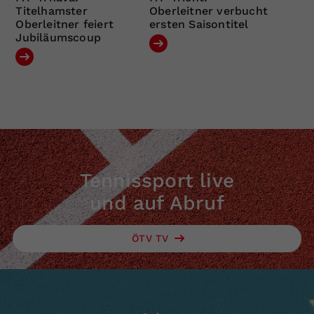
Titelhamster
Oberleitner verbucht
Oberleitner feiert
ersten Saisontitel
Jubiläumscoup
Tennissport live
und auf Abruf
ÖTV TV