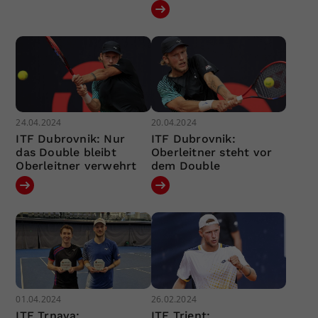
24.04.2024
20.04.2024
ITF Dubrovnik: Nur
ITF Dubrovnik:
das Double bleibt
Oberleitner steht vor
Oberleitner verwehrt
dem Double
01.04.2024
26.02.2024
ITF Trnava:
ITF Trient: