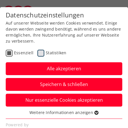
Zurück zur Newsübersicht
Datenschutzeinstellungen
Burgenländischer Tennisverband
Auf unserer Webseite werden Cookies verwendet. Einige
davon werden zwingend benötigt, während es uns andere
ermöglichen, Ihre Nutzererfahrung auf unserer Webseite
zu verbessern.
Turniere
ATP
Essenziell
Statistiken
NÖ Open powered by
EVN: 5 Jahre
Alle akzeptieren
Spitzentennis in
Speichern & schließen
Niederösterreich
Nur essenzielle Cookies akzeptieren
Der Kartenvorverkauf zum ATP-100-
Challenger beim TC Tulln ist mittlerweile
Weitere Informationen anzeigen
Essenziell
im Gang.
Essenzielle Cookies werden für grundlegende
Powered by