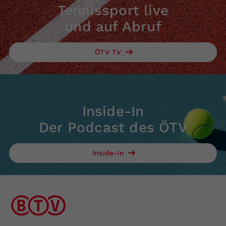
Tennissport live
und auf Abruf
ÖTV TV
Inside-In
Der Podcast des ÖTV
Inside-In