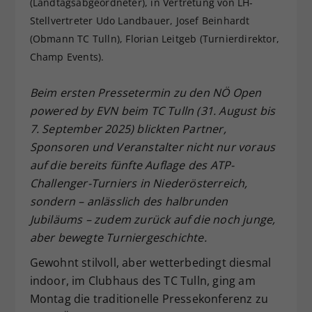
(Landtagsabgeordneter), in Vertretung von LH-
Dieser Wert speichert Ihre Consent-
Stellvertreter Udo Landbauer, Josef Beinhardt
Einstellungen. Unter anderem eine
(Obmann TC Tulln), Florian Leitgeb (Turnierdirektor,
zufällig generierte ID, für die
Champ Events).
Zweck
historische Speicherung Ihrer
vorgenommen Einstellungen, falls der
Beim ersten Pressetermin zu den NÖ Open
Webseiten-Betreiber dies eingestellt
hat.
powered by EVN beim TC Tulln (31. August bis
7. September 2025) blickten Partner,
Sponsoren und Veranstalter nicht nur voraus
auf die bereits fünfte Auflage des ATP-
Challenger-Turniers in Niederösterreich,
sondern – anlässlich des halbrunden
Jubiläums – zudem zurück auf die noch junge,
aber bewegte Turniergeschichte.
Gewohnt stilvoll, aber wetterbedingt diesmal
indoor, im Clubhaus des TC Tulln, ging am
Montag die traditionelle Pressekonferenz zu