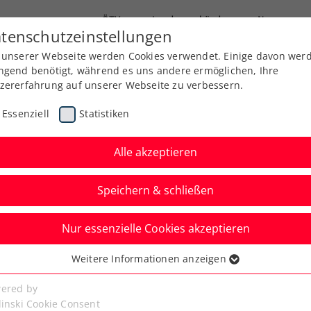
ÖTV
Landesverbände
News
tenschutzeinstellungen
 unserer Webseite werden Cookies verwendet. Einige davon wer
Ausbildung
Services
Über uns
ngend benötigt, während es uns andere ermöglichen, Ihre
zererfahrung auf unserer Webseite zu verbessern.
Essenziell
Statistiken
Alle akzeptieren
Speichern & schließen
Nur essenzielle Cookies akzeptieren
ed by EVN: Kopriva
Weitere Informationen anzeigen
ssenziell
Tulln zum Champion
senzielle Cookies werden für grundlegende Funktionen der
ered by
bseite benötigt. Dadurch ist gewährleistet, dass die Webseite
linski Cookie Consent