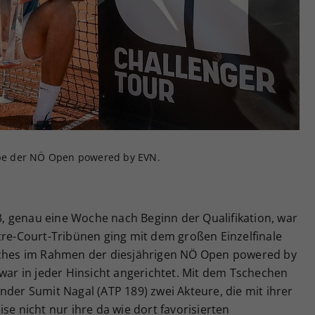
Zweck
generierte ID, für die historische Speicherung
Ihrer vorgenommen Einstellungen, falls der
Webseiten-Betreiber dies eingestellt hat.
gabe der NÖ Open powered by EVN.
 genau eine Woche nach Beginn der Qualifikation, war
tre-Court-Tribünen ging mit dem großen Einzelfinale
atches im Rahmen der diesjährigen NÖ Open powered by
 war in jeder Hinsicht angerichtet. Mit dem Tschechen
nder Sumit Nagal (ATP 189) zwei Akteure, die mit ihrer
se nicht nur ihre da wie dort favorisierten