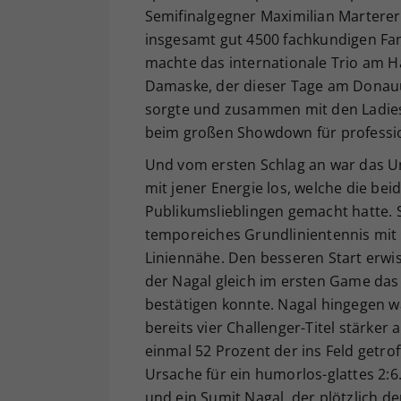
Semifinalgegner Maximilian Marterer 
insgesamt gut 4500 fachkundigen Fan
machte das internationale Trio am H
Damaske, der dieser Tage am Donauuf
sorgte und zusammen mit den Ladies
beim großen Showdown für professio
Und vom ersten Schlag an war das Um
mit jener Energie los, welche die be
Publikumslieblingen gemacht hatte. S
temporeiches Grundlinientennis mit 
Liniennähe. Den besseren Start erwi
der Nagal gleich im ersten Game da
bestätigen konnte. Nagal hingegen w
bereits vier Challenger-Titel stärk
einmal 52 Prozent der ins Feld getrof
Ursache für ein humorlos-glattes 2
und ein Sumit Nagal, der plötzlich de