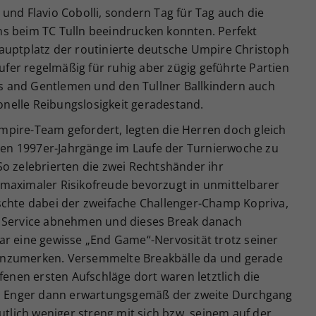
und Flavio Cobolli, sondern Tag für Tag auch die
s beim TC Tulln beeindrucken konnten. Perfekt
auptplatz der routinierte deutsche Umpire Christoph
er regelmäßig für ruhig aber zügig geführte Partien
 and Gentlemen und den Tullner Ballkindern auch
nelle Reibungslosigkeit geradestand.
pire-Team gefordert, legten die Herren doch gleich
iden 1997er-Jahrgänge im Laufe der Turnierwoche zu
o zelebrierten die zwei Rechtshänder ihr
maximaler Risikofreude bevorzugt in unmittelbarer
schte dabei der zweifache Challenger-Champ Kopriva,
s Service abnehmen und dieses Break danach
ar eine gewisse „End Game“-Nervosität trotz seiner
er anzumerken. Versemmelte Breakbälle da und gerade
fenen ersten Aufschläge dort waren letztlich die
:6. Enger dann erwartungsgemäß der zweite Durchgang
utlich weniger streng mit sich bzw. seinem auf der