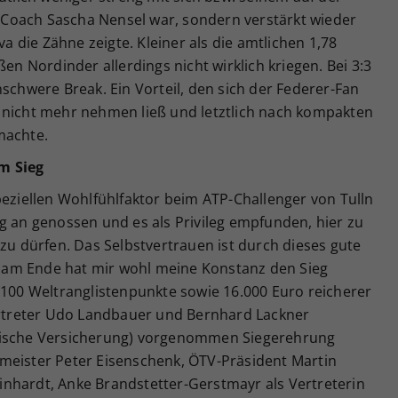
Coach Sascha Nensel war, sondern verstärkt wieder
die Zähne zeigte. Kleiner als die amtlichen 1,78
ßen Nordinder allerdings nicht wirklich kriegen. Bei 3:3
nschwere Break. Ein Vorteil, den sich der Federer-Fan
 nicht mehr nehmen ließ und letztlich nach kompakten
machte.
m Sieg
peziellen Wohlfühlfaktor beim ATP-Challenger von Tulln
g an genossen und es als Privileg empfunden, hier zu
 zu dürfen. Das Selbstvertrauen ist durch dieses gute
am Ende hat mir wohl meine Konstanz den Sieg
 100 Weltranglistenpunkte sowie 16.000 Euro reicherer
vertreter Udo Landbauer und Bernhard Lackner
hische Versicherung) vorgenommen Siegerehrung
meister Peter Eisenschenk, ÖTV-Präsident Martin
nhardt, Anke Brandstetter-Gerstmayr als Vertreterin