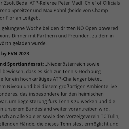
Zsolt Beda, ATP-Referee Peter Madl, Chief of Officials
Verena Spreitzer und Max Pöhnl (beide von Champ
or Florian Leitgeb.
h gelungene Woche bei den dritten NÖ Open powered
ons Dinner mit Partnern und Freunden, zu dem in
wörth geladen wurde.
by EVN 2023
und Sportlandesrat:
„Niederösterreich sowie
l bewiesen, dass es sich zur Tennis-Hochburg
se für ein hochkarätiges ATP-Challenger bietet.
sem Niveau und bei diesem großartigen Ambiente live
sonderes, das insbesondere für den heimischen
ar, um Begeisterung fürs Tennis zu wecken und die
 in unserem Bundesland weiter vorantreiben wird.
ch an alle Spieler sowie den Vorzeigeverein TC Tulln,
lfenden Hände, die dieses Tennisfest ermöglicht und