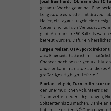
Josef Beinhardt, Obmann des TC Tu
gesamte Woche getan hat. Eine perfe
Leitgeb, die es wieder mit Bravour 
Helfer, die tagaus, tagein eine riesi
Verein sind, auf den Verlass ist, we
geht. Auch unsere 50 Ballkids waren
betreut wurden. Dafür ein herzliches
Jürgen Melzer, ÖTV-Sportdirektor 
aus. Einerseits hätte ich mir natürli
Chancen noch besser genutzt hätte
anderen kann man stolz auf dieses AT
großartiges Highlight lieferte.“
Florian Leitgeb, Turnierdirektor 
den unermüdlichen Volunteers des TC 
Traumwetter neuerlich gelungen, Nie
Spitzentennis zu machen. Danke an al
haben, die dritten NÖ Open powered 