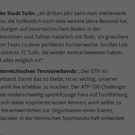
er Stadt Tulln:
„Im dritten Jahr kann man mittlerweile
on, die hoffentlich noch viele weitere Jahre Bestand hat,
ltungen auf österreichischem Boden in der
lnerinnen und Tullner natürlich mit Stolz. Ich gratuliere
nem Team zu einer perfekten Turnierwoche. Großes Lob
 unseres TC Tulln, die wieder einmal bewiesen haben,
lles möglich ist!“
terreichischen Tennisverbands:
„Der ÖTV ist
rband. Damit das so bleibt, ist es wichtig, unseren
namik live erlebbar zu machen. Der ATP-100-Challenger
, wie niederschwellig speziell junge Fans auf Tuchfühlung
ich dabei inspirieren lassen können, auch selbst zu
en Verantwortlichen zur Organisation eines Events,
Klassiker in der heimischen Sportlandschaft entwickelt