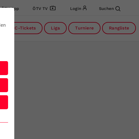
ÖTV App
ÖTV TV
Login
Suchen
den
DC-Tickets
Liga
Turniere
Rangliste