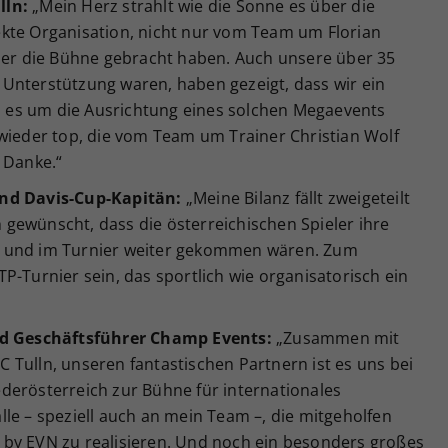
lln:
„Mein Herz strahlt wie die Sonne es über die
kte Organisation, nicht nur vom Team um Florian
über die Bühne gebracht haben. Auch unsere über 35
ge Unterstützung waren, haben gezeigt, dass wir ein
nn es um die Ausrichtung eines solchen Megaevents
 wieder top, die vom Team um Trainer Christian Wolf
 Danke.“
und Davis-Cup-Kapitän:
„Meine Bilanz fällt zweigeteilt
ch gewünscht, dass die österreichischen Spieler ihre
n und im Turnier weiter gekommen wären. Zum
P-Turnier sein, das sportlich wie organisatorisch ein
und Geschäftsführer Champ Events:
„Zusammen mit
Tulln, unseren fantastischen Partnern ist es uns bei
derösterreich zur Bühne für internationales
le – speziell auch an mein Team –, die mitgeholfen
by EVN zu realisieren. Und noch ein besonders großes