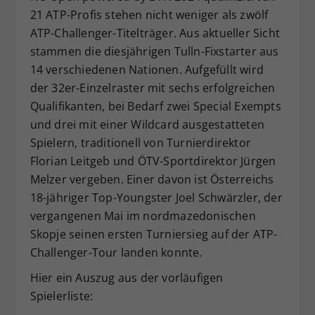
21 ATP-Profis stehen nicht weniger als zwölf
Dieser Wert speichert Ihre Consent-
Einstellungen. Unter anderem eine
ATP-Challenger-Titelträger. Aus aktueller Sicht
zufällig generierte ID, für die
stammen die diesjährigen Tulln-Fixstarter aus
Zweck
historische Speicherung Ihrer
14 verschiedenen Nationen. Aufgefüllt wird
vorgenommen Einstellungen, falls der
der 32er-Einzelraster mit sechs erfolgreichen
Webseiten-Betreiber dies eingestellt
Qualifikanten, bei Bedarf zwei Special Exempts
hat.
und drei mit einer Wildcard ausgestatteten
Spielern, traditionell von Turnierdirektor
Florian Leitgeb und ÖTV-Sportdirektor Jürgen
Melzer vergeben. Einer davon ist Österreichs
18-jähriger Top-Youngster Joel Schwärzler, der
vergangenen Mai im nordmazedonischen
Skopje seinen ersten Turniersieg auf der ATP-
Challenger-Tour landen konnte.
Hier ein Auszug aus der vorläufigen
Spielerliste: