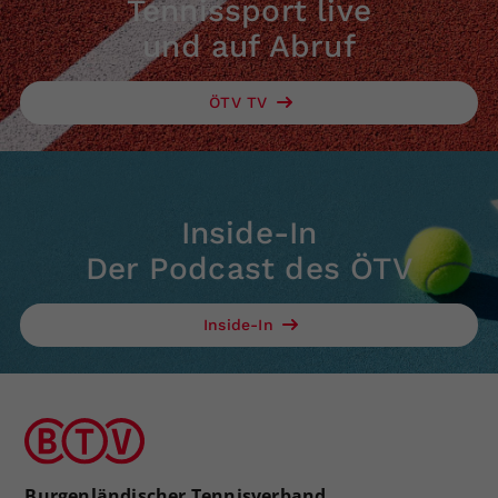
Tennissport live
und auf Abruf
ÖTV TV
Inside-In
Der Podcast des ÖTV
Inside-In
Burgenländischer Tennisverband