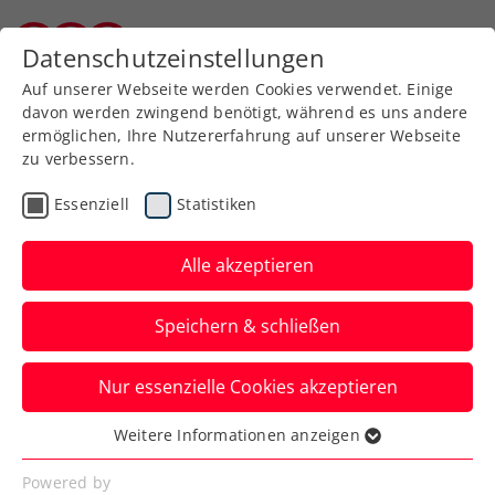
Zurück zur Newsübersicht
Datenschutzeinstellungen
Burgenländischer Tennisverband
Auf unserer Webseite werden Cookies verwendet. Einige
davon werden zwingend benötigt, während es uns andere
ermöglichen, Ihre Nutzererfahrung auf unserer Webseite
zu verbessern.
Turniere
ATP
Essenziell
Statistiken
NÖ Open powered by
EVN: Die Welt zu Gast in
Alle akzeptieren
Tulln
Speichern & schließen
Die vorläufige Spielerliste des ATP-100-
Nur essenzielle Cookies akzeptieren
Challengers in Niederösterreich (1. bis 8.
September) ist bekannt.
Weitere Informationen anzeigen
Essenziell
Verfasst von: Presseaussendung / Redaktion, 21.08.2024
Essenzielle Cookies werden für grundlegende
Powered by