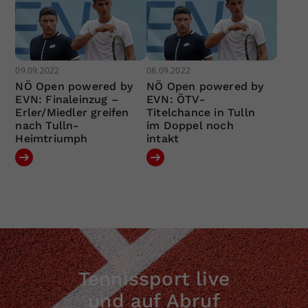
09.09.2022
08.09.2022
NÖ Open powered by
NÖ Open powered by
EVN: Finaleinzug –
EVN: ÖTV-
Erler/Miedler greifen
Titelchance in Tulln
nach Tulln-
im Doppel noch
Heimtriumph
intakt
Tennissport live
und auf Abruf