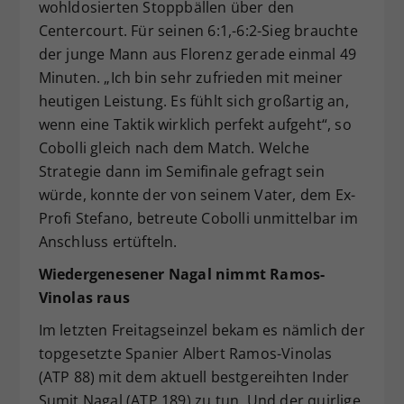
wohldosierten Stoppbällen über den
Centercourt. Für seinen 6:1,-6:2-Sieg brauchte
der junge Mann aus Florenz gerade einmal 49
Minuten. „Ich bin sehr zufrieden mit meiner
heutigen Leistung. Es fühlt sich großartig an,
wenn eine Taktik wirklich perfekt aufgeht“, so
Cobolli gleich nach dem Match. Welche
Strategie dann im Semifinale gefragt sein
würde, konnte der von seinem Vater, dem Ex-
Profi Stefano, betreute Cobolli unmittelbar im
Anschluss ertüfteln.
Wiedergenesener Nagal nimmt Ramos-
Vinolas raus
Im letzten Freitagseinzel bekam es nämlich der
topgesetzte Spanier Albert Ramos-Vinolas
(ATP 88) mit dem aktuell bestgereihten Inder
Sumit Nagal (ATP 189) zu tun. Und der quirlige