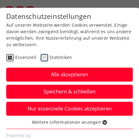
Zurück zur Newsübersicht
Datenschutzeinstellungen
Burgenländischer Tennisverband
Auf unserer Webseite werden Cookies verwendet. Einige
davon werden zwingend benötigt, während es uns andere
ermöglichen, Ihre Nutzererfahrung auf unserer Webseite
zu verbessern.
Turniere
ATP
Essenziell
Statistiken
NÖ Open powered by
EVN: Das Kommen und
Alle akzeptieren
Gehen der Favoriten
Speichern & schließen
Mit Albert Ramos-Vinolas ist die Nummer
Nur essenzielle Cookies akzeptieren
eins der Setzliste beim ATP-Challenger in
Tulln ausgeschieden.
Weitere Informationen anzeigen
Essenziell
Verfasst von: Presseaussendung / Redaktion, 08.09.2023
Essenzielle Cookies werden für grundlegende
Powered by