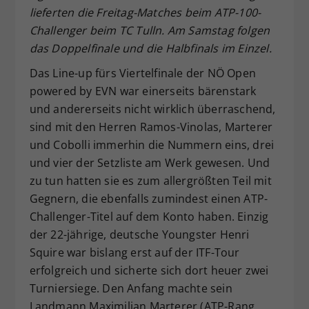
lieferten die Freitag-Matches beim ATP-100-
Dieser Wert speichert Ihre Consent-
Challenger beim TC Tulln. Am Samstag folgen
Einstellungen. Unter anderem eine
zufällig generierte ID, für die
das Doppelfinale und die Halbfinals im Einzel.
Zweck
historische Speicherung Ihrer
Das Line-up fürs Viertelfinale der NÖ Open
vorgenommen Einstellungen, falls der
powered by EVN war einerseits bärenstark
Webseiten-Betreiber dies eingestellt
hat.
und andererseits nicht wirklich überraschend,
sind mit den Herren Ramos-Vinolas, Marterer
und Cobolli immerhin die Nummern eins, drei
und vier der Setzliste am Werk gewesen. Und
zu tun hatten sie es zum allergrößten Teil mit
Gegnern, die ebenfalls zumindest einen ATP-
Challenger-Titel auf dem Konto haben. Einzig
der 22-jährige, deutsche Youngster Henri
Squire war bislang erst auf der ITF-Tour
erfolgreich und sicherte sich dort heuer zwei
Turniersiege. Den Anfang machte sein
Landmann Maximilian Marterer (ATP-Rang