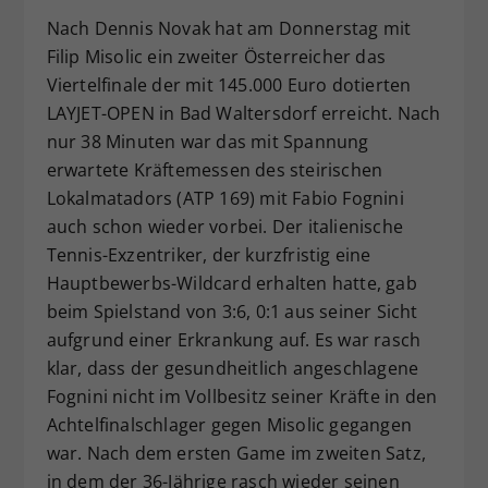
Dieser Wert speichert Ihre Consent-
Nach Dennis Novak hat am Donnerstag mit
Einstellungen. Unter anderem eine
Filip Misolic ein zweiter Österreicher das
zufällig generierte ID, für die
Viertelfinale der mit 145.000 Euro dotierten
Zweck
historische Speicherung Ihrer
LAYJET-OPEN in Bad Waltersdorf erreicht. Nach
vorgenommen Einstellungen, falls der
nur 38 Minuten war das mit Spannung
Webseiten-Betreiber dies eingestellt
erwartete Kräftemessen des steirischen
hat.
Lokalmatadors (ATP 169) mit Fabio Fognini
auch schon wieder vorbei. Der italienische
Tennis-Exzentriker, der kurzfristig eine
Hauptbewerbs-Wildcard erhalten hatte, gab
beim Spielstand von 3:6, 0:1 aus seiner Sicht
aufgrund einer Erkrankung auf. Es war rasch
klar, dass der gesundheitlich angeschlagene
Fognini nicht im Vollbesitz seiner Kräfte in den
Achtelfinalschlager gegen Misolic gegangen
war. Nach dem ersten Game im zweiten Satz,
in dem der 36-Jährige rasch wieder seinen