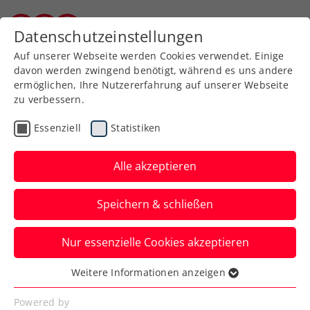
Zurück zur Newsübersicht
Datenschutzeinstellungen
Burgenländischer Tennisverband
Auf unserer Webseite werden Cookies verwendet. Einige
davon werden zwingend benötigt, während es uns andere
ermöglichen, Ihre Nutzererfahrung auf unserer Webseite
zu verbessern.
Turniere
ATP
Essenziell
Statistiken
LAYJET-OPEN: Aufgabe
von Fognini – Misolic
Alle akzeptieren
folgt Novak ins
Speichern & schließen
Viertelfinale
Nur essenzielle Cookies akzeptieren
Ein kränkelnder Fabio Fognini muss beim
ATP-Challenger in Bad Waltersdorf Filip
Weitere Informationen anzeigen
Essenziell
Misolic den Vortritt lassen.
Essenzielle Cookies werden für grundlegende
Powered by