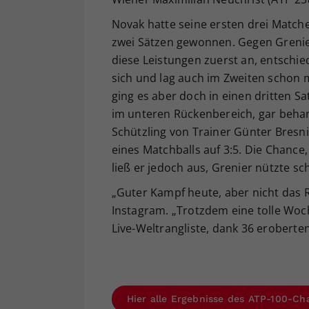
Novak hatte seine ersten drei Matches
zwei Sätzen gewonnen. Gegen Grenier
diese Leistungen zuerst an, entschi
sich und lag auch im Zweiten schon m
ging es aber doch in einen dritten Sa
im unteren Rückenbereich, gar behan
Schützling von Trainer Günter Bresni
eines Matchballs auf 3:5. Die Chanc
ließ er jedoch aus, Grenier nützte sc
„Guter Kampf heute, aber nicht das Re
Instagram. „Trotzdem eine tolle Woch
Live-Weltrangliste, dank 36 eroberte
Hier alle Ergebnisse des ATP-100-Cha