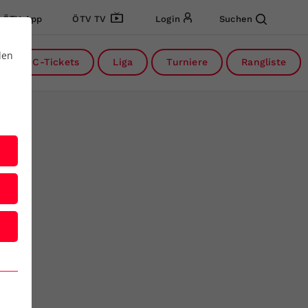
ÖTV App
ÖTV TV
Login
Suchen
den
DC-Tickets
Liga
Turniere
Rangliste