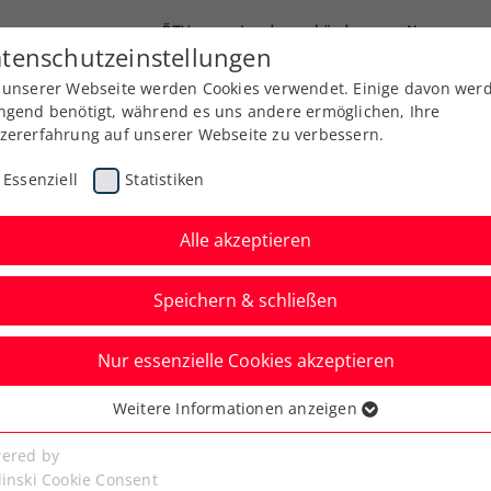
ÖTV
Landesverbände
News
tenschutzeinstellungen
 unserer Webseite werden Cookies verwendet. Einige davon wer
Ausbildung
Services
Über uns
ngend benötigt, während es uns andere ermöglichen, Ihre
zererfahrung auf unserer Webseite zu verbessern.
Essenziell
Statistiken
Alle akzeptieren
Speichern & schließen
Nur essenzielle Cookies akzeptieren
 Alicante: Novak
Weitere Informationen anzeigen
ssenziell
ren Finaleinzug
senzielle Cookies werden für grundlegende Funktionen der
ered by
bseite benötigt. Dadurch ist gewährleistet, dass die Webseite
linski Cookie Consent