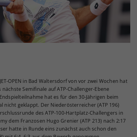
Zweck
generierte ID, für die historische Speicherung
Ihrer vorgenommen Einstellungen, falls der
Webseiten-Betreiber dies eingestellt hat.
JET-OPEN in Bad Waltersdorf von vor zwei Wochen hat
 nächste Semifinale auf ATP-Challenger-Ebene
Endspielteilnahme hat es für den 30-Jährigen beim
al nicht geklappt. Der Niederösterreicher (ATP 196)
orschlussrunde des ATP-100-Hartplatz-Challengers in
demy dem Franzosen Hugo Grenier (ATP 213) nach 2:17
Dieser hatte in Runde eins zunächst auch schon den
38) mit 6:4, 6:3 aus dem Bewerb genommen.