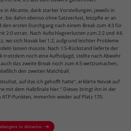
 in Alicante, dank starker Vorstellungen, jeweils in
, bis dahin ebenso ohne Satzverlust, knüpfte er an
ed den ersten Durchgang nach einem Break zum 4:3 für
it 2:0 voran. Nach Aufschlagverlusten zum 2:2 und 4:6
tz, wo sich Novak bei 1:2, aufgrund leichter Probleme
deln lassen musste. Nach 1:5-Rückstand lieferte der
k trotzdem noch eine Aufholjagd, stellte nach Abwehr
e, auch das zweite Break noch zum 4:5 wettzumachen,
hließlich den zweiten Matchball.
sultat, auf das ich gehofft hatte“, erklärte Novak auf
e mit dem Halbfinale hier.“ Dieses bringt ihn in der
n ATP-Punkten, immerhin wieder auf Platz 170.
llengers in Alicante.