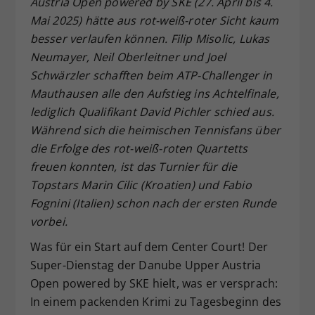
Austria Open powered by SKE (27.
April bis 4.
Dieser Wert speichert Ihre Consent-
Mai 2025) hätte aus rot-weiß-roter Sicht kaum
Einstellungen. Unter anderem eine
besser verlaufen können. Filip Misolic, Lukas
zufällig generierte ID, für die
Neumayer, Neil Oberleitner und Joel
Zweck
historische Speicherung Ihrer
Schwärzler schafften beim ATP-Challenger in
vorgenommen Einstellungen, falls der
Mauthausen alle den Aufstieg ins Achtelfinale,
Webseiten-Betreiber dies eingestellt
hat.
lediglich Qualifikant David Pichler schied aus.
Während sich die heimischen Tennisfans über
die Erfolge des rot-weiß-roten Quartetts
freuen konnten, ist das Turnier für die
Topstars Marin Cilic (Kroatien) und Fabio
Fognini (Italien) schon nach der ersten Runde
vorbei.
Was für ein Start auf dem Center Court! Der
Super-Dienstag der Danube Upper Austria
Open powered by SKE hielt, was er versprach:
In einem packenden Krimi zu Tagesbeginn des