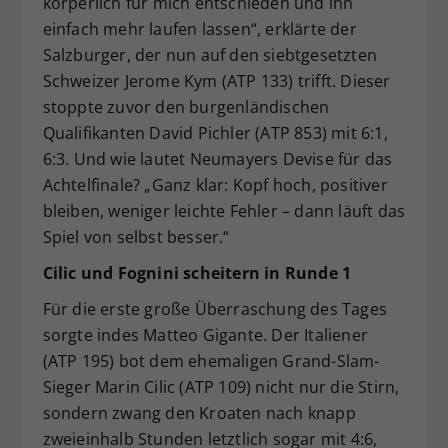
körperlich für mich entschieden und ihn
einfach mehr laufen lassen“, erklärte der
Salzburger, der nun auf den siebtgesetzten
Schweizer Jerome Kym (ATP 133) trifft. Dieser
stoppte zuvor den burgenländischen
Qualifikanten David Pichler (ATP 853) mit 6:1,
6:3. Und wie lautet Neumayers Devise für das
Achtelfinale? „Ganz klar: Kopf hoch, positiver
bleiben, weniger leichte Fehler – dann läuft das
Spiel von selbst besser.“
Cilic und Fognini scheitern in Runde 1
Für die erste große Überraschung des Tages
sorgte indes Matteo Gigante. Der Italiener
(ATP 195) bot dem ehemaligen Grand-Slam-
Sieger Marin Cilic (ATP 109) nicht nur die Stirn,
sondern zwang den Kroaten nach knapp
zweieinhalb Stunden letztlich sogar mit 4:6,