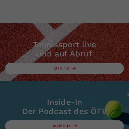
Tennissport live
und auf Abruf
ÖTV TV
Inside-In
Der Podcast des ÖTV
Inside-In