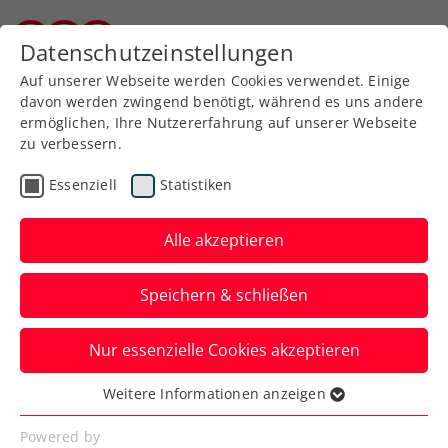
Zurück zur Newsübersicht
Datenschutzeinstellungen
Burgenländischer Tennisverband
Auf unserer Webseite werden Cookies verwendet. Einige
davon werden zwingend benötigt, während es uns andere
ermöglichen, Ihre Nutzererfahrung auf unserer Webseite
zu verbessern.
Turniere
ATP
Essenziell
Statistiken
Danube Upper Austria
Open powered by SKE:
Alle akzeptieren
Oberleitner nimmt
Speichern & schließen
Fognini raus
Nur essenzielle Cookies akzeptieren
Vier von fünf weiter: Beim ATP-Challenger
in Mauthausen gibt es am Dienstag rot-
Weitere Informationen anzeigen
Essenziell
weiß-rote Festspiele.
Essenzielle Cookies werden für grundlegende
Powered by