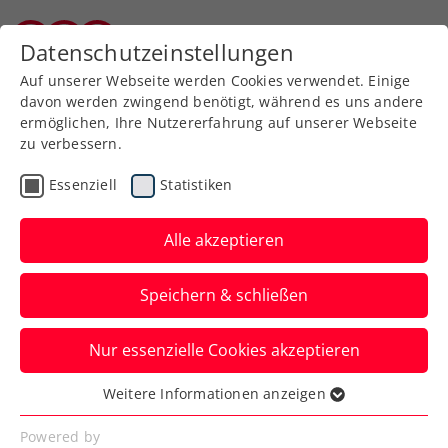
Zurück zur Newsübersicht
Datenschutzeinstellungen
Burgenländischer Tennisverband
Auf unserer Webseite werden Cookies verwendet. Einige
davon werden zwingend benötigt, während es uns andere
ermöglichen, Ihre Nutzererfahrung auf unserer Webseite
zu verbessern.
Turniere
ATP
Essenziell
Statistiken
Knappe Finalniederlage
für Misolic bei Danube
Alle akzeptieren
Upper Austria Open
Speichern & schließen
powered by SKE
Nur essenzielle Cookies akzeptieren
Der Titel in Mauthausen geht an den
Thiem- und Novak-Bezwinger Hamad
Weitere Informationen anzeigen
Essenziell
Medjedovic.
Essenzielle Cookies werden für grundlegende
Powered by