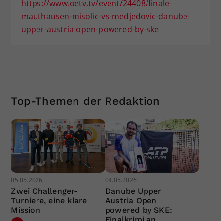
https://www.oetv.tv/event/24408/finale-
mauthausen-misolic-vs-medjedovic-danube-
upper-austria-open-powered-by-ske
Top-Themen der Redaktion
05.05.2026
04.05.2026
Zwei Challenger-
Danube Upper
Turniere, eine klare
Austria Open
Mission
powered by SKE:
Finalkrimi an