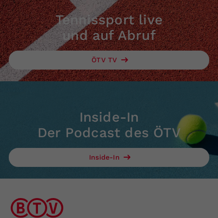
Tennissport live
und auf Abruf
ÖTV TV
Inside-In
Der Podcast des ÖTV
Inside-In