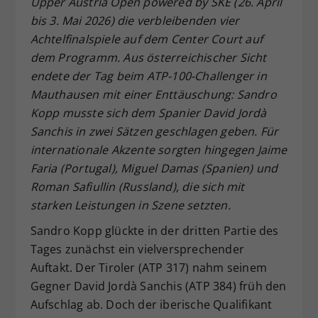
Upper Austria Open powered by SKE (26. April
Dieser Wert speichert Ihre Consent-
bis 3. Mai 2026) die verbleibenden vier
Einstellungen. Unter anderem eine
Achtelfinalspiele auf dem Center Court auf
zufällig generierte ID, für die
dem Programm. Aus österreichischer Sicht
Zweck
historische Speicherung Ihrer
endete der Tag beim ATP-100-Challenger in
vorgenommen Einstellungen, falls der
Mauthausen mit einer Enttäuschung: Sandro
Webseiten-Betreiber dies eingestellt
hat.
Kopp musste sich dem Spanier David Jordà
Sanchis in zwei Sätzen geschlagen geben. Für
internationale Akzente sorgten hingegen Jaime
Faria (Portugal), Miguel Damas (Spanien) und
Roman Safiullin (Russland), die sich mit
starken Leistungen in Szene setzten.
Sandro Kopp glückte in der dritten Partie des
Tages zunächst ein vielversprechender
Auftakt. Der Tiroler (ATP 317) nahm seinem
Gegner David Jordà Sanchis (ATP 384) früh den
Aufschlag ab. Doch der iberische Qualifikant