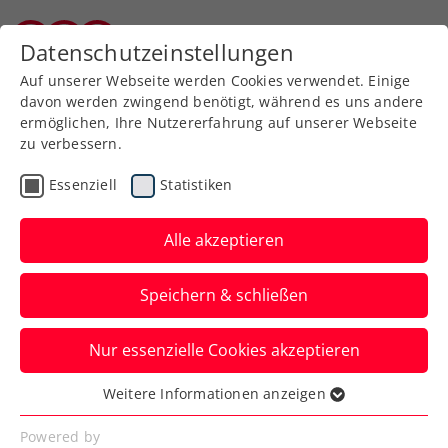
Zurück zur Newsübersicht
Datenschutzeinstellungen
Burgenländischer Tennisverband
Auf unserer Webseite werden Cookies verwendet. Einige
davon werden zwingend benötigt, während es uns andere
ermöglichen, Ihre Nutzererfahrung auf unserer Webseite
zu verbessern.
Turniere
ATP
Essenziell
Statistiken
Danube Upper Austria
Open powered by SKE:
Alle akzeptieren
Aus für Kopp im
Speichern & schließen
Achtelfinale
Nur essenzielle Cookies akzeptieren
Damit ist Lukas Neumayer beim ATP-
Challenger in Mauthausen die letzte rot-
Weitere Informationen anzeigen
Essenziell
weiß-rote Hoffnung.
Essenzielle Cookies werden für grundlegende
Powered by