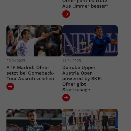
Ofner geht es trotz
Aus „immer besser“
23.04.2025
11.04.2025
ATP Madrid: Ofner
Danube Upper
setzt bei Comeback-
Austria Open
Tour Ausrufezeichen
powered by SKE:
Ofner gibt
Startzusage