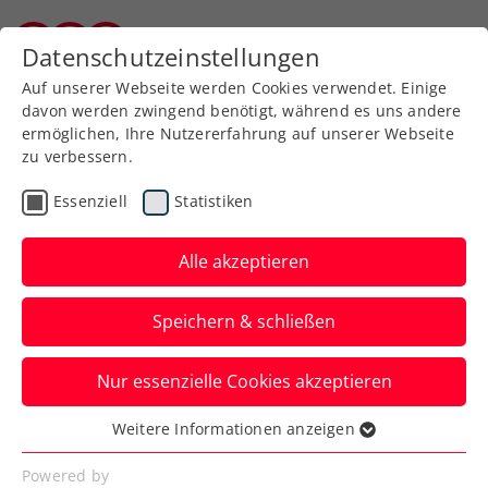
Zurück zur Newsübersicht
Datenschutzeinstellungen
Burgenländischer Tennisverband
Auf unserer Webseite werden Cookies verwendet. Einige
davon werden zwingend benötigt, während es uns andere
ermöglichen, Ihre Nutzererfahrung auf unserer Webseite
zu verbessern.
Turniere
ATP
Essenziell
Statistiken
ATP Challenger: Danube
Upper Austria Open
Alle akzeptieren
powered by SKE
Speichern & schließen
Lucas Miedler und Gerald Melzer nehmen
Nur essenzielle Cookies akzeptieren
erste Qualifikationshürde.
Weitere Informationen anzeigen
Verfasst von: Presseaussendung / Redaktion, 05.05.2024
Essenziell
Essenzielle Cookies werden für grundlegende
Powered by