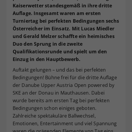
Kaiserwetter standesgemäß in ihre dritte
Dieser Wert speichert Ihre Consent-
Auflage. Insgesamt waren am ersten
Einstellungen. Unter anderem eine
zufällig generierte ID, für die
Turniertag bei perfekten Bedingungen sechs
Zweck
historische Speicherung Ihrer
Österreicher im Einsatz. Mit Lucas Miedler
vorgenommen Einstellungen, falls der
und Gerald Melzer schaffte ein heimisches
Webseiten-Betreiber dies eingestellt
Duo den Sprung in die zweite
hat.
Qualifikationsrunde und spielt um den
Einzug in den Hauptbewerb.
Auftakt gelungen – und das bei perfekten
Bedingungen! Bühne frei für die dritte Auflage
der Danube Upper Austria Open powered by
SKE an der Donau in Mauthausen. Dabei
wurde bereits am ersten Tag bei perfekten
Bedingungen schon einiges geboten.
Zahlreiche spektakuläre Ballwechsel,
Emotionen, Entertainment und viel Spannung
waren die prägenden Elemente von Tag eins.