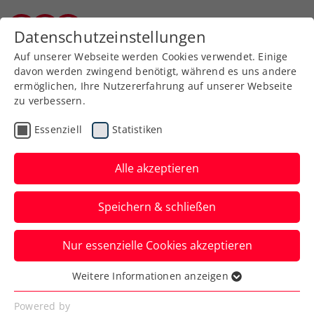
Zurück zur Newsübersicht
Datenschutzeinstellungen
Burgenländischer Tennisverband
Auf unserer Webseite werden Cookies verwendet. Einige
davon werden zwingend benötigt, während es uns andere
ermöglichen, Ihre Nutzererfahrung auf unserer Webseite
zu verbessern.
Senioren
Essenziell
Statistiken
Alle Ergebnisse und
Fotos der
Alle akzeptieren
Seniorenmeisterschaften
Speichern & schließen
2022
Nur essenzielle Cookies akzeptieren
Der nationale Höhepunkt der Senioren-
Turniersaison war ein großer Erfolg.
Weitere Informationen anzeigen
Essenziell
Verfasst von: Stefan Pletzer, 06.08.2022
Essenzielle Cookies werden für grundlegende
Powered by