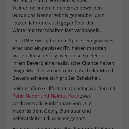
erfreulich - auch vermehrt wieder
Dieser Wert speichert Ihre Consent-
Teilnehmerinnen in den Einzelbewerben
Einstellungen. Unter anderem eine
wurde das Nennergebnis gegenüber dem
zufällig generierte ID, für die
letzten Jahr und auch gegenüber den
Zweck
historische Speicherung Ihrer
Wintermeisterschaften fast verdoppelt.
vorgenommen Einstellungen, falls der
Webseiten-Betreiber dies eingestellt
Der ITN-Bewerb, bei dem Spieler ein gewisses
hat.
Alter und ein gewisses ITN haben mussten,
war ein Riesenerfolg, weil diese Spieler in
ihrem Bewerb eine realistische Chance hatten,
einige Matches zu bestreiten. Auch der Mixed-
Bewerb erfreute sich großer Beliebtheit.
Beim großen Grillfest am Dienstag wurden mit
Peter Nader und Helmut Köck
zwei
verdienstvolle Funktionäre von ÖTV-
Vizepräsident Georg Blumauer und
Referatsleiter Edi Glasner geehrt.
Hausherr und Veranstalter Raimund Stefanits,