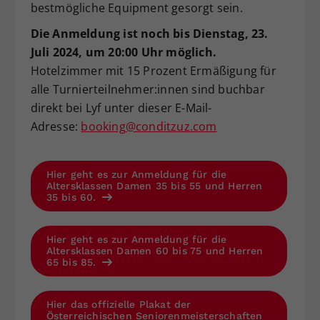
bestmögliche Equipment gesorgt sein.
Die Anmeldung ist noch bis Dienstag, 23.
Juli 2024, um 20:00 Uhr möglich.
Hotelzimmer mit 15 Prozent Ermäßigung für
alle Turnierteilnehmer:innen sind buchbar
direkt bei Lyf unter dieser E-Mail-
Adresse:
booking@conditzuz.com
Hier geht es zur Anmeldung für die
Altersklassen Damen 35 bis 55 und Herren
35 bis 60.
Hier geht es zur Anmeldung für die
Altersklassen Damen 60 bis 75 und Herren
65 bis 85.
Hier das offizielle Plakat der
Österreichischen Seniorenmeisterschaften