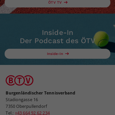
ÖTV TV
Inside-In
Der Podcast des ÖTV
Inside-In
Burgenländischer Tennisverband
Stadiongasse 16
7350 Oberpullendorf
Tel.:
+43 664 92 62 234