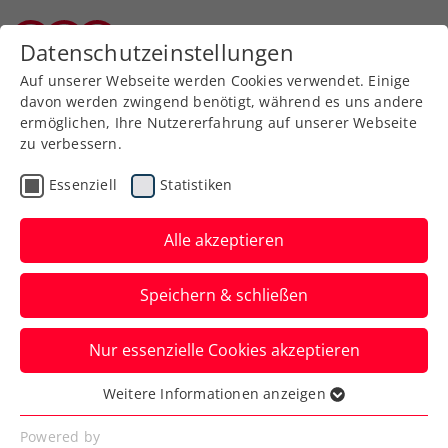
Zurück zur Newsübersicht
Datenschutzeinstellungen
Burgenländischer Tennisverband
Auf unserer Webseite werden Cookies verwendet. Einige
davon werden zwingend benötigt, während es uns andere
ermöglichen, Ihre Nutzererfahrung auf unserer Webseite
zu verbessern.
Turniere
Senioren
Essenziell
Statistiken
Österreichische
Seniorenmeisterschaften:
Alle akzeptieren
Jetzt anmelden fürs
Speichern & schließen
Highlight 2024!
Nur essenzielle Cookies akzeptieren
Noch bis Dienstag, 23. Juli, 20:00 Uhr ist
die Nennung fürs wichtigste nationale
Weitere Informationen anzeigen
Essenziell
Seniorenturnier in Wien möglich.
Essenzielle Cookies werden für grundlegende
Powered by