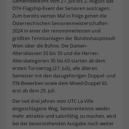
Gemeindebezirk vom 27. Juli bis 2. August das
Dieser Wert speichert Ihre Consent-
ÖTV-Flagship-Event der Senioren austragen.
Einstellungen. Unter anderem eine
Zum bereits vierten Mal in Folge gehen die
zufällig generierte ID, für die
Österreichischen Seniorenmeisterschaften
Zweck
historische Speicherung Ihrer
2024 in einer der renommiertesten und
vorgenommen Einstellungen, falls der
größten Tennisanlagen der Bundeshauptstadt
Webseiten-Betreiber dies eingestellt
hat.
Wien über die Bühne. Die Damen-
Altersklassen 35 bis 55 und die Herren-
Alterskategorien 35 bis 60 starten ab dem
ersten Turniertag (27. Juli), alle älteren
Semester mit den dazugehörigen Doppel- und
ITN-Bewerben sowie dem Mixed-Doppel 65
erst ab dem 29. Juli.
Der seit drei Jahren vom UTC La Ville
eingeschlagene Weg, Seniorentennis wieder
mehr attraktiv und salonfähig zu machen, wird
bei der bevorstehenden Ausgabe noch weiter